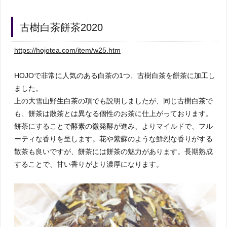
古樹白茶餅茶2020
https://hojotea.com/item/w25.htm
HOJOで非常に人気のある白茶の1つ、古樹白茶を餅茶に加工し
ました。
上の大雪山野生白茶の項でも説明しましたが、同じ古樹白茶で
も、餅茶は散茶とは異なる個性のお茶に仕上がっております。
餅茶にすることで酵素の微発酵が進み、よりマイルドで、フル
ーティな香りを呈します。花や紫蘇のような鮮烈な香りがする
散茶も良いですが、餅茶には餅茶の魅力があります。長期熟成
することで、甘い香りがより濃厚になります。