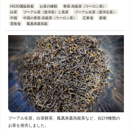
HOJO通販新着
お茶の種類
青茶-烏龍茶（ウーロン茶）
白茶
プーアル茶（普洱茶）と黒茶
プーアル生茶（普洱生茶）
中国
中国の青茶-烏龍茶（ウーロン茶）
広東省
新着
雲南省
鳳凰単叢烏龍
プーアル生茶、白茶餅茶、鳳凰単叢烏龍茶など、合計8種類の
お茶を発売しました。