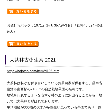
お値打ちパック：1071g（円形357gを3個） / 価格43,524円(税
込み)
大茶林古樹生茶 2021
https://hojotea.com/item/d103.htm
大茶林は私がお付き合いしているお茶農家が保有する、雲南省
臨滄市南西部の2100mの自然栽培茶園の名称です。
地域を代表するような老木が林のように沢山有ることから、地
元では大茶林と呼ばれております。
平均樹齢が300歳の大木が多数生い茂っている茶園であり、原