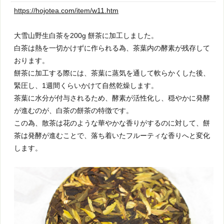
https://hojotea.com/item/w11.htm
大雪山野生白茶を200g 餅茶に加工しました。
白茶は熱を一切かけずに作られる為、茶葉内の酵素が残存して
おります。
餅茶に加工する際には、茶葉に蒸気を通して軟らかくした後、
緊圧し、1週間くらいかけて自然乾燥します。
茶葉に水分が付与されるため、酵素が活性化し、穏やかに発酵
が進むのが、白茶の餅茶の特徴です。
この為、散茶は花のような華やかな香りがするのに対して、餅
茶は発酵が進むことで、落ち着いたフルーティな香りへと変化
します。