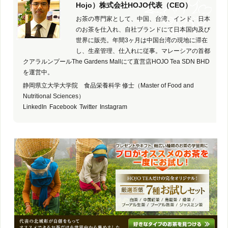
Hojo）株式会社HOJO代表（CEO）
お茶の専門家として、中国、台湾、インド、日本
のお茶を仕入れ、自社ブランドにて日本国内及び
世界に販売。年間3ヶ月は中国台湾の現地に滞在
し、生産管理、仕入れに従事。マレーシアの首都
クアラルンプールThe Gardens Mallにて直営店HOJO Tea SDN BHD
を運営中。
静岡県立大学大学院 食品栄養科学 修士（Master of Food and
Nutritional Sciences）
LinkedIn
Facebook
Twitter
Instagram