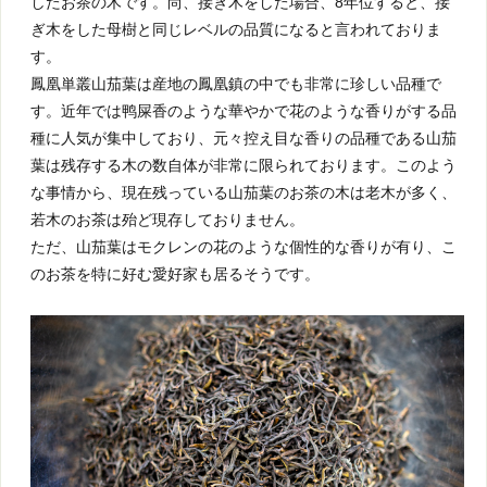
したお茶の木です。尚、接ぎ木をした場合、8年位すると、接
ぎ木をした母樹と同じレベルの品質になると言われておりま
す。
鳳凰単叢山茄葉は産地の鳳凰鎮の中でも非常に珍しい品種で
す。近年では鸭屎香のような華やかで花のような香りがする品
種に人気が集中しており、元々控え目な香りの品種である山茄
葉は残存する木の数自体が非常に限られております。このよう
な事情から、現在残っている山茄葉のお茶の木は老木が多く、
若木のお茶は殆ど現存しておりません。
ただ、山茄葉はモクレンの花のような個性的な香りが有り、こ
のお茶を特に好む愛好家も居るそうです。