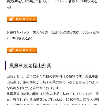
袋大(40g入りの袋が3個入り） ：120g / 価格 10,368円(税込
み)
お値打ちパック（袋大が3袋＝合計40gの袋が9袋)：360g / 価格
25,704円(税込み)
鳳凰単叢老欉山茄葉
山茄子とは、茄子に似た外観の実を付ける植物です。鳳凰単叢
山茄葉は、葉の形状が山茄子の葉に似ていることからこのよう
な名称が付いたと言われております。
鳳凰単叢山茄葉の母樹は30年以上前に枯れてしまいました。現
在、残存している山茄葉のお茶の木は、1980年代に接ぎ木で残