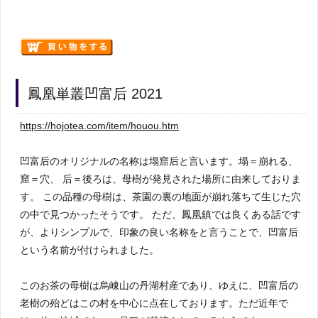
鳳凰単叢凹富后 2021
https://hojotea.com/item/houou.htm
凹富后のオリジナルの名称は塌窟后と言います。塌＝崩れる、
窟＝穴、 后＝後ろは、母樹が発見された場所に由来しておりま
す。 この品種の母樹は、茶園の裏の地面が崩れ落ちて生じた穴
の中で見つかったそうです。 ただ、鳳凰鎮では良くある話です
が、よりシンプルで、印象の良い名称をと言うことで、凹富后
という名前が付けられました。
このお茶の母樹は烏崠山の丹湖村産であり、ゆえに、凹富后の
老樹の殆どはこの村を中心に点在しております。ただ近年で