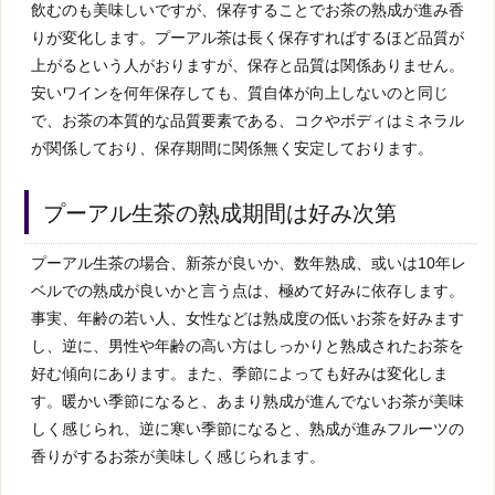
飲むのも美味しいですが、保存することでお茶の熟成が進み香
りが変化します。プーアル茶は長く保存すればするほど品質が
上がるという人がおりますが、保存と品質は関係ありません。
安いワインを何年保存しても、質自体が向上しないのと同じ
で、お茶の本質的な品質要素である、コクやボディはミネラル
が関係しており、保存期間に関係無く安定しております。
プーアル生茶の熟成期間は好み次第
プーアル生茶の場合、新茶が良いか、数年熟成、或いは10年レ
ベルでの熟成が良いかと言う点は、極めて好みに依存します。
事実、年齢の若い人、女性などは熟成度の低いお茶を好みます
し、逆に、男性や年齢の高い方はしっかりと熟成されたお茶を
好む傾向にあります。また、季節によっても好みは変化しま
す。暖かい季節になると、あまり熟成が進んでないお茶が美味
しく感じられ、逆に寒い季節になると、熟成が進みフルーツの
香りがするお茶が美味しく感じられます。