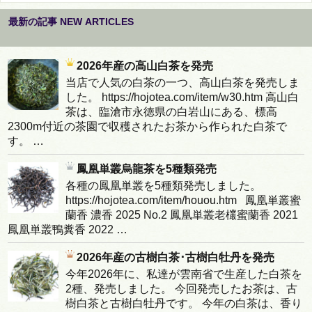
最新の記事 NEW ARTICLES
2026年産の高山白茶を発売
当店で人気の白茶の一つ、高山白茶を発売しま
した。 https://hojotea.com/item/w30.htm 高山白
茶は、臨滄市永徳県の白岩山にある、標高
2300m付近の茶園で収穫されたお茶から作られた白茶で
す。 …
鳳凰単叢烏龍茶を5種類発売
各種の鳳凰単叢を5種類発売しました。
https://hojotea.com/item/houou.htm 鳳凰単叢蜜
蘭香 濃香 2025 No.2 鳳凰単叢老欉蜜蘭香 2021
鳳凰単叢鴨糞香 2022 …
2026年産の古樹白茶･古樹白牡丹を発売
今年2026年に、私達が雲南省で生産した白茶を
2種、発売しました。 今回発売したお茶は、古
樹白茶と古樹白牡丹です。 今年の白茶は、香り