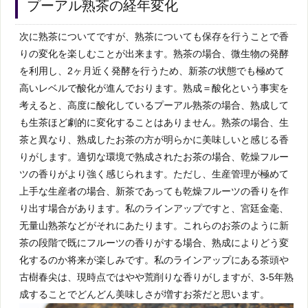
プーアル熟茶の経年変化
次に熟茶についてですが、熟茶についても保存を行うことで香
りの変化を楽しむことが出来ます。熟茶の場合、微生物の発酵
を利用し、2ヶ月近く発酵を行うため、新茶の状態でも極めて
高いレベルで酸化が進んでおります。熟成＝酸化という事実を
考えると、高度に酸化しているプーアル熟茶の場合、熟成して
も生茶ほど劇的に変化することはありません。熟茶の場合、生
茶と異なり、熟成したお茶の方が明らかに美味しいと感じる香
りがします。適切な環境で熟成されたお茶の場合、乾燥フルー
ツの香りがより強く感じられます。ただし、生産管理が極めて
上手な生産者の場合、新茶であっても乾燥フルーツの香りを作
り出す場合があります。私のラインアップですと、宮廷金毫、
无量山熟茶などがそれにあたります。これらのお茶のように新
茶の段階で既にフルーツの香りがする場合、熟成によりどう変
化するのか将来が楽しみです。私のラインアップにある茶頭や
古樹春尖は、現時点ではやや荒削りな香りがしますが、3-5年熟
成することでどんどん美味しさが増すお茶だと思います。