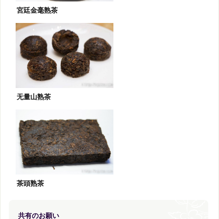
宮廷金毫熟茶
无量山熟茶
茶頭熟茶
共有のお願い