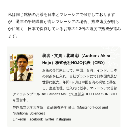
私は同じ銘柄のお茶を日本とマレーシアで保存しております
が、通年の平均温度が高いマレーシアの場合、熟成速度が明ら
かに速く、日本で保存しているお茶の2-3倍の速度で熟成が進み
ます。
著者・文責：北城 彰（Author：Akira
Hojo）株式会社HOJO代表（CEO）
お茶の専門家として、中国、台湾、インド、日本
のお茶を仕入れ、自社ブランドにて日本国内及び
世界に販売。年間3ヶ月は中国台湾の現地に滞在
し、生産管理、仕入れに従事。マレーシアの首都
クアラルンプールThe Gardens Mallにて直営店HOJO Tea SDN BHD
を運営中。
静岡県立大学大学院 食品栄養科学 修士（Master of Food and
Nutritional Sciences）
LinkedIn
Facebook
Twitter
Instagram