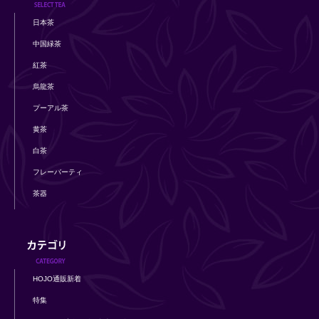
日本茶
中国緑茶
紅茶
烏龍茶
プーアル茶
黄茶
白茶
フレーバーティ
茶器
HOJO通販新着
特集