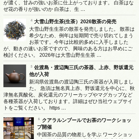
が濃く、甘みの強いお茶に仕上がっております。 白茶はな
ぜ花の香りが強いのか 白茶は、生 …
大雪山野生茶(生茶）2026散茶の発売
大雪山野生生茶の散茶を発売しました。 散茶は
希少なため、例年は短期間で売り切れてしまう
お茶です。今年は比較的多めに入手しました
が、動きの速いお茶ですので、興味のある方はお早めにご
検討ください。 2026年は大雪山野生生茶 …
佐渡島・渡辺陶三氏の茶器、上赤、野坂還元
他が入荷
新潟県佐渡島の渡辺陶三氏の茶器が入荷しまし
た。 急須は無名異上赤、野坂還元を中心に、秋
津無名異酸化、炭化還元のフリーカップやマグカップなど
各種茶器が入荷しております。詳細はぜひ当社ウェブサイ
トをご覧ください。 https …
クアラルンプールでお茶のワークショッ
プ開催
中国茶の品質の物差しを学ぶ ワークショッ