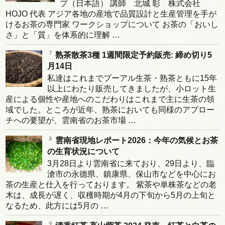
プ（日本語） 講師 北城 彰 株式会社
HOJO 代表 アジア各地の産地で品質設計と生産管理を手が
けるお茶の専門家 ワークショップについて お茶の「おいし
さ」と「質」を体系的に理解 …
熟茶散茶3種 1週間限定予約販売: 締め切り5
月14日
私達はこれまでプーアル生茶・熟茶ともに15年
以上にわたり販売してきましたが、小ロット生
産による個性や産地へのこだわりはこれまで主に生茶の領
域でした。ところが近年、熟茶においても同様のアプロー
チへの要望が、雲南省のお茶市場 …
雲南省現地レポート2026：今年の気候とお茶
の生育状況について
3月28日より雲南省に来ており、29日より、臨
滄市の永德県、鎮康県、保山市などを中心にお
茶の生産と仕入を行っております。 紫茶や単株茶などの老
木は、成長が遅く、収穫時期が4月の下旬から5月の上旬と
なるため、此方には5月の …