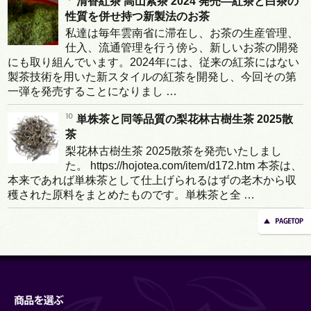
清香紅茶 高山紫茶 2024 発売―紅茶と白茶の
性質を併せ持つ新製法のお茶
私達は毎年雲南省に滞在し、お茶の生産管理、
仕入、流通管理を行う傍ら、新しいお茶の開発
にも取り組んでいます。2024年には、従来の紅茶にはない
製茶技術を用いた新スタイルの紅茶を開発し、今回その第
一弾を発売することになりまし …
単株茶と同等品質の梨花林古樹生茶 2025散
茶
梨花林古樹生茶 2025散茶を発売いたしまし
た。 https://hojotea.com/item/d172.htm 本茶は、
本来であれば単株茶として仕上げられるはずの老木から収
穫された原料をまとめたものです。単株茶と全 …