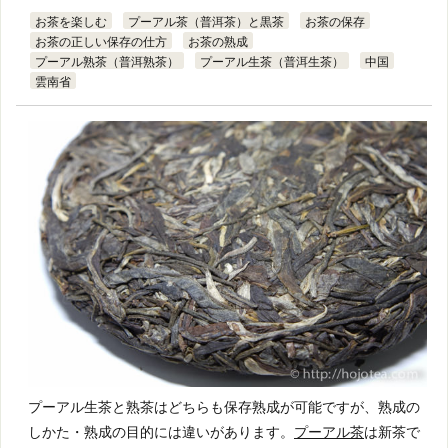
お茶を楽しむ
プーアル茶（普洱茶）と黒茶
お茶の保存
お茶の正しい保存の仕方
お茶の熟成
プーアル熟茶（普洱熟茶）
プーアル生茶（普洱生茶）
中国
雲南省
プーアル生茶と熟茶はどちらも保存熟成が可能ですが、熟成の
しかた・熟成の目的には違いがあります。
プーアル茶
は新茶で