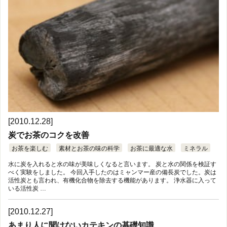
[2010.12.28]
炭でお茶のコクを改善
お茶を楽しむ
素材とお茶の味の科学
お茶に最適な水
ミネラル
水に炭を入れると水の味が美味しくなると言います。 炭と水の関係を検証す
べく実験をしました。 今回入手したのはミャンマー産の備長炭でした。炭は
活性炭とも言われ、有機化合物を除去する機能があります。 浄水器に入って
いる活性炭 …
[2010.12.27]
あまり人に聞けないカテキンの基礎知識