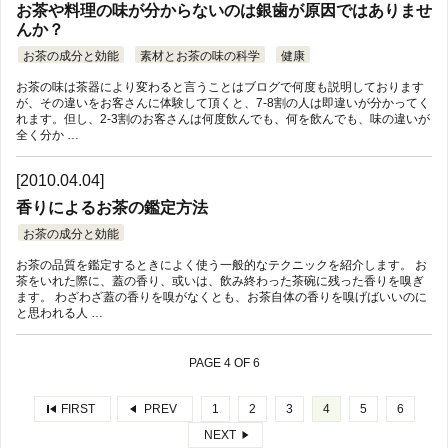
お茶や料理の味が分からないのは銀歯が原因ではありませ
んか？
お茶の成分と効能
素材とお茶の味の科学
健康
お茶の味は茶器により変わると言うことはブログで何度も説明しております
が、その違いをお客さんに体験して頂くと、7-8割の人は即違いが分かってく
れます。但し、2-3割のお客さんは何度飲んでも、何を飲んでも、味の違いが
全く分か …
[2010.04.04]
香りによるお茶の鑑定方法
お茶の成分と効能
お茶の品質を鑑定するときによく使う一般的なテクニックを紹介します。 お
茶をいれた際に、蓋の香り、或いは、飲み終わった茶碗に残った香りを嗅ぎ
ます。 わざわざ蓋の香りを嗅がなくとも、お茶自体の香りを嗅げばいいのに
と思われる人 …
PAGE 4 OF 6
FIRST
PREV
1
2
3
4
5
6
NEXT