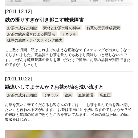
[2011.12.12]
鉄の摂りすぎが引き起こす味覚障害
お茶の成分と効能
素材とお茶の味の科学
お茶の品質構成要素
お茶の飲み過ぎによる問題点
ミネラル
味覚の感度・テイスティング能力
ここ数ヶ月間、私はこれまでのような正確なテイスティングが出来なくなっ
てしまいました。高品質のお茶を飲んでもあまり美味しいと感じないので
す。いぜんは乾燥茶葉の香りを嗅いだだけで簡単にお茶の品質が判断できた
のですが、しっかり …
[2011.10.22]
勘違いしてませんか？お茶が油を洗い流すと
お茶の成分と効能
ミネラル
健康
血液循環
高血圧
お茶を買いに来てくださるお客さんの中には、「お茶を飲んで油を洗い流し
たい」と言われる方がいます。 お茶は本当に油を洗い流すのでしょうか？私
の経験と知識の範囲で思うところを書いてみます。 私達の体は肝臓、心臓、
腎臓をはじめ …