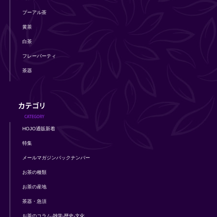
プーアル茶
黄茶
白茶
フレーバーティ
茶器
HOJO通販新着
特集
メールマガジンバックナンバー
お茶の種類
お茶の産地
茶器・急須
お茶のコラム-雑学-歴史-文化