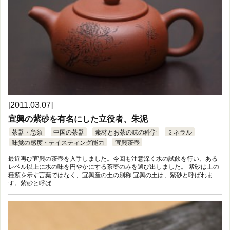
[2011.03.07]
宜興の紫砂を有名にした立役者、朱泥
茶器・急須
中国の茶器
素材とお茶の味の科学
ミネラル
味覚の感度・テイスティング能力
宜興茶壺
最近再び宜興の茶壺を入手しました。今回も注意深く水の試飲を行い、ある
レベル以上に水の味を円やかにする茶壺のみを選び出しました。 紫砂は土の
種類を示す言葉ではなく、宜興産の土の別称 宜興の土は、紫砂と呼ばれま
す。紫砂と呼ば …