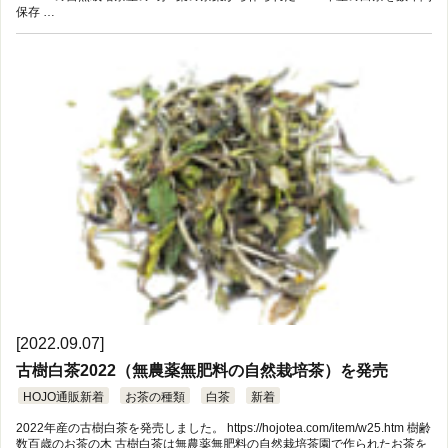
保存 …
[2022.09.07]
古樹白茶2022（無農薬無肥料の自然栽培茶）を発売
HOJO通販新着
お茶の種類
白茶
新着
2022年産の古樹白茶を発売しました。 https://hojotea.com/item/w25.htm 樹齢
数百歳のお茶の木 古樹白茶は無農薬無肥料の自然栽培茶園で作られたお茶を