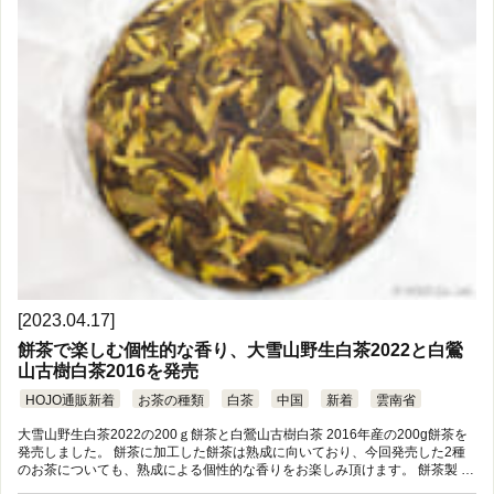
[2023.04.17]
餅茶で楽しむ個性的な香り、大雪山野生白茶2022と白鶯
山古樹白茶2016を発売
HOJO通販新着
お茶の種類
白茶
中国
新着
雲南省
大雪山野生白茶2022の200ｇ餅茶と白鶯山古樹白茶 2016年産の200g餅茶を
発売しました。 餅茶に加工した餅茶は熟成に向いており、今回発売した2種
のお茶についても、熟成による個性的な香りをお楽しみ頂けます。 餅茶製 …