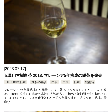
[2023.07.17]
无量山古樹白茶 2018､マレーシア5年熟成の餅茶を発売
HOJO通販新着
お茶の種類
白茶
中国
新着
雲南省
マレーシアで5年間熟成した无量山古樹白茶2018を発売しました。 このお茶
は2018年に発売した当時も非常に人気が高く、極めて短期間で売り切れてし
まったお茶です。 実は当時仕入れた半分を年間を通じて温度が高く熟成に最
適な …