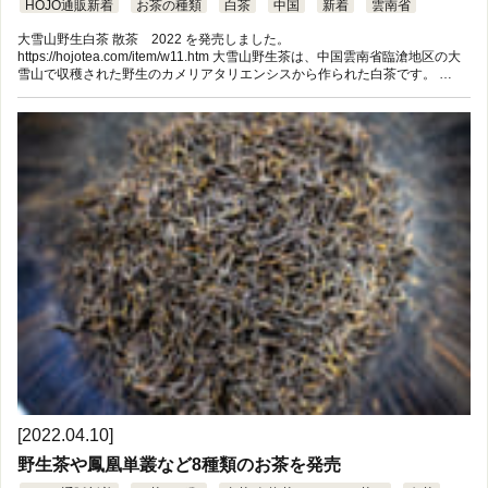
HOJO通販新着
お茶の種類
白茶
中国
新着
雲南省
大雪山野生白茶 散茶 2022 を発売しました。
https://hojotea.com/item/w11.htm 大雪山野生茶は、中国雲南省臨滄地区の大
雪山で収穫された野生のカメリアタリエンシスから作られた白茶です。 …
[2022.04.10]
野生茶や鳳凰単叢など8種類のお茶を発売