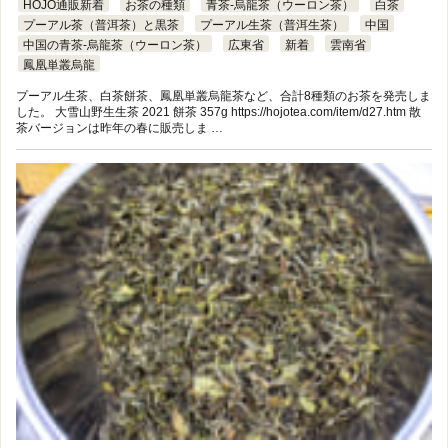
HOJO通販新着
お茶の種類
青茶-烏龍茶（ウーロン茶）
白茶
プーアル茶（普洱茶）と黒茶
プーアル生茶（普洱生茶）
中国
中国の青茶-烏龍茶（ウーロン茶）
広東省
新着
雲南省
鳳凰単叢烏龍
プーアル生茶、白茶餅茶、鳳凰単叢烏龍茶など、合計8種類のお茶を発売しま
した。 大雪山野生生茶 2021 餅茶 357g https://hojotea.com/item/d27.htm 散
茶バージョンは昨年の春に販売しま …