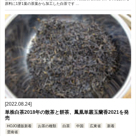
原料に1芽1葉の茶葉から加工した白茶です …
[2022.08.24]
単株白茶2018年の散茶と餅茶、鳳凰単叢玉蘭香2021を発
売
HOJO通販新着
お茶の種類
白茶
中国
広東省
新着
雲南省