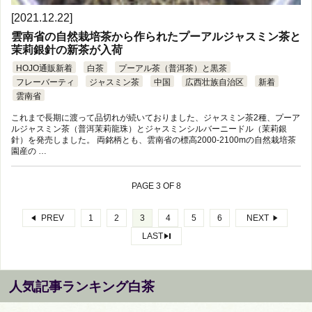
[2021.12.22]
雲南省の自然栽培茶から作られたプーアルジャスミン茶と
茉莉銀針の新茶が入荷
HOJO通販新着
白茶
プーアル茶（普洱茶）と黒茶
フレーバーティ
ジャスミン茶
中国
広西壮族自治区
新着
雲南省
これまで長期に渡って品切れが続いておりました、ジャスミン茶2種、プーア
ルジャスミン茶（普洱茉莉龍珠）とジャスミンシルバーニードル（茉莉銀
針）を発売しました。 両銘柄とも、雲南省の標高2000-2100mの自然栽培茶
園産の …
PAGE 3 OF 8
PREV
1
2
3
4
5
6
NEXT
LAST
人気記事ランキング白茶