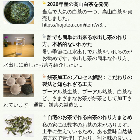
2026年産の高山白茶を発売
当店で人気の白茶の一つ、高山白茶を発
売しました。
https://hojotea.com/item/w3...
誰でも簡単に出来る水出し茶の作り
方、本格的ないれかた
暑い季節には水出しでお茶をいれるのが
お勧めです。水出し茶の簡単な作り方、
水出しに適したお茶を紹介したい...
餅茶加工のプロセス解説：こだわりの
製法と知られざる工夫
プーアル茶生茶、プーアル熟茶、白茶な
ど、さまざまなお茶が餅茶として加工さ
れています。通常、餅茶の製造は...
自宅のお茶で作る白茶の作り方まとめ
私の家には数本のお茶の木があります。
土手に生えているため、ある意味自然栽
培方式で管理しており、割と味の良い...