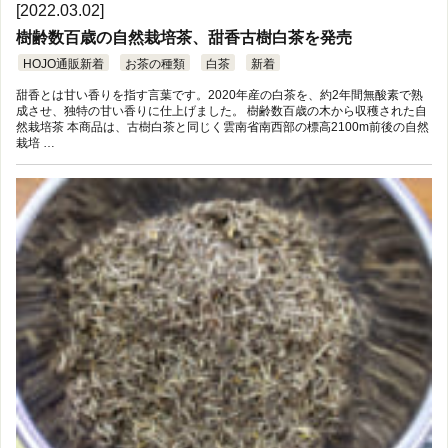
[2022.03.02]
樹齢数百歳の自然栽培茶、甜香古樹白茶を発売
HOJO通販新着
お茶の種類
白茶
新着
甜香とは甘い香りを指す言葉です。2020年産の白茶を、約2年間無酸素で熟
成させ、独特の甘い香りに仕上げました。 樹齢数百歳の木から収穫された自
然栽培茶 本商品は、古樹白茶と同じく雲南省南西部の標高2100m前後の自然
栽培 …