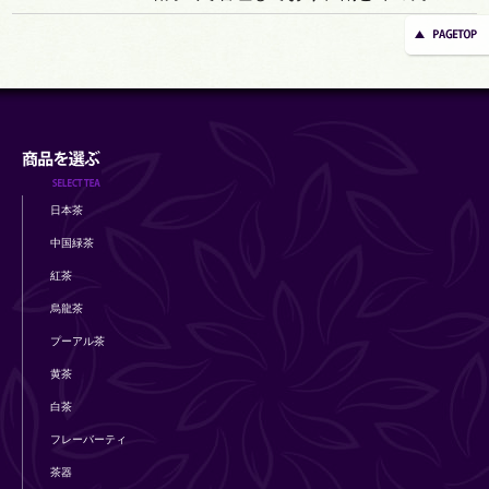
日本茶
中国緑茶
紅茶
烏龍茶
プーアル茶
黄茶
白茶
フレーバーティ
茶器