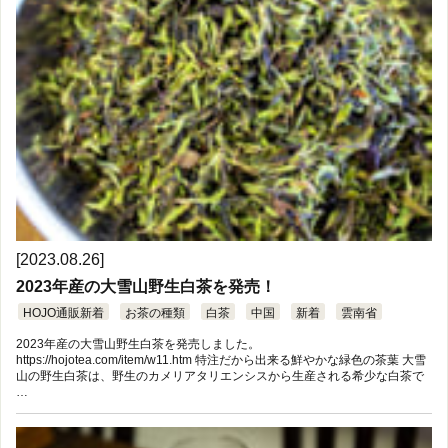
[2023.08.26]
2023年産の大雪山野生白茶を発売！
HOJO通販新着
お茶の種類
白茶
中国
新着
雲南省
2023年産の大雪山野生白茶を発売しました。
https://hojotea.com/item/w11.htm 特注だから出来る鮮やかな緑色の茶葉 大雪
山の野生白茶は、野生のカメリアタリエンシスから生産される希少な白茶で
…