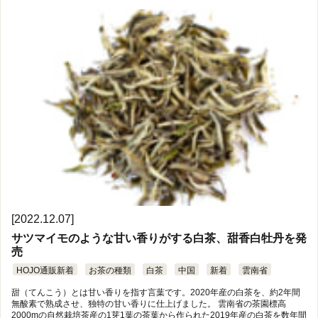
[2022.12.07]
サツマイモのような甘い香りがする白茶、甜香白牡丹を発
売
HOJO通販新着
お茶の種類
白茶
中国
新着
雲南省
甜（てんこう）とは甘い香りを指す言葉です。2020年産の白茶を、約2年間
無酸素で熟成させ、独特の甘い香りに仕上げました。 雲南省の茶園標高
2000mの自然栽培茶産の1芽1葉の茶葉から作られた2019年産の白茶を数年間