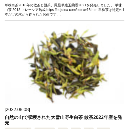
単株白茶2018年の散茶と餅茶、鳳凰単叢玉蘭香2021を発売しました。 単株
白茶 2018 マレーシア熟成 https://hojotea.com/item/w18.htm 単株茶は特定の1
本だけの木から作られたお茶です …
[2022.08.08]
自然の山で収穫された大雪山野生白茶 散茶2022年産を発
売