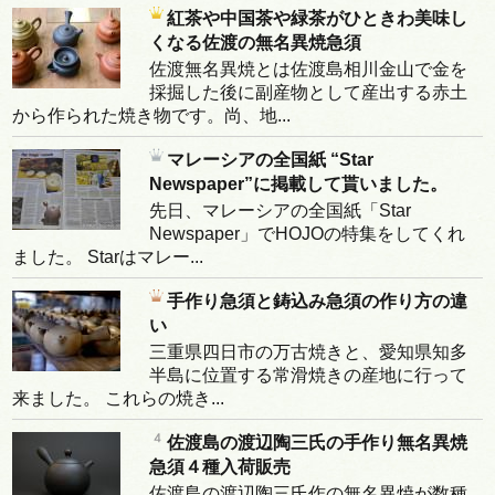
紅茶や中国茶や緑茶がひときわ美味し
くなる佐渡の無名異焼急須
佐渡無名異焼とは佐渡島相川金山で金を
採掘した後に副産物として産出する赤土
から作られた焼き物です。尚、地...
マレーシアの全国紙 “Star
Newspaper”に掲載して貰いました。
先日、マレーシアの全国紙「Star
Newspaper」でHOJOの特集をしてくれ
ました。 Starはマレー...
手作り急須と鋳込み急須の作り方の違
い
三重県四日市の万古焼きと、愛知県知多
半島に位置する常滑焼きの産地に行って
来ました。 これらの焼き...
佐渡島の渡辺陶三氏の手作り無名異焼
急須４種入荷販売
佐渡島の渡辺陶三氏作の無名異焼が数種