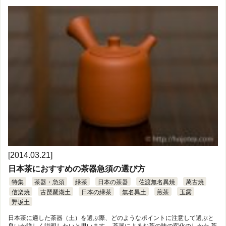
[2014.03.21]
日本茶におすすめの茶器急須の選び方
特集
茶器・急須
緑茶
日本の茶器
佐渡無名異焼
萬古焼
信楽焼
古琵琶湖土
日本の緑茶
無名異土
煎茶
玉露
野坂土
日本茶に適した茶器（土）を選ぶ際、どのようなポイントに注意して選ぶと