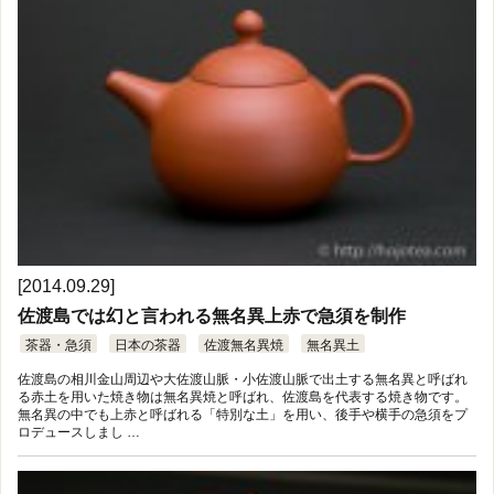
[2014.09.29]
佐渡島では幻と言われる無名異上赤で急須を制作
茶器・急須
日本の茶器
佐渡無名異焼
無名異土
佐渡島の相川金山周辺や大佐渡山脈・小佐渡山脈で出土する無名異と呼ばれ
る赤土を用いた焼き物は無名異焼と呼ばれ、佐渡島を代表する焼き物です。
無名異の中でも上赤と呼ばれる「特別な土」を用い、後手や横手の急須をプ
ロデュースしまし …