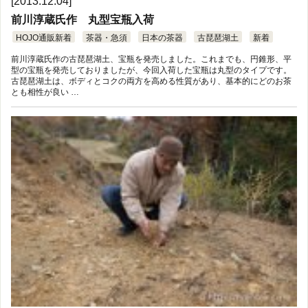
[2013.12.04]
前川淳蔵氏作 丸型宝瓶入荷
HOJO通販新着
茶器・急須
日本の茶器
古琵琶湖土
新着
前川淳蔵氏作の古琵琶湖土、宝瓶を発売しました。これまでも、円錐形、平
型の宝瓶を発売しておりましたが、今回入荷した宝瓶は丸型のタイプです。
古琵琶湖土は、ボディとコクの両方を高める性質があり、基本的にどのお茶
とも相性が良い …