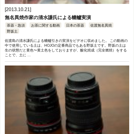
[2013.10.21]
無名異焼作家の清水謙氏による轆轤実演
茶器・急須
お茶に関する動画
日本の茶器
佐渡無名異焼
野坂土
佐渡島の清水謙氏による轆轤引きの実演をビデオに収めました。 この動画の
中で使用している土は、HOJOの定番商品でもある野坂土です。野坂の土は
生の状態だと黄色〜黄土色をしておりますが、酸化焼成（完全燃焼）をする
ことで、土に …