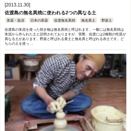
[2013.11.30]
佐渡島の無名異焼に使われる2つの異なる土
茶器・急須
日本の茶器
佐渡無名異焼
無名異土
野坂土
佐渡島の朱泥を使った焼き物は無名異焼と呼ばれます。一般には無名異焼は
朱泥から作られた土と説明されておりますが、実際、佐渡には2種類の性質が
異なる土があります。野坂と呼ばれる黄土と無名異と呼ばれる赤土です。ど
ちらの土を使っ …