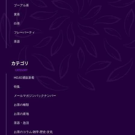
プーアル茶
黄茶
白茶
フレーバーティ
茶器
HOJO通販新着
特集
メールマガジンバックナンバー
お茶の種類
お茶の産地
茶器・急須
お茶のコラム-雑学-歴史-文化