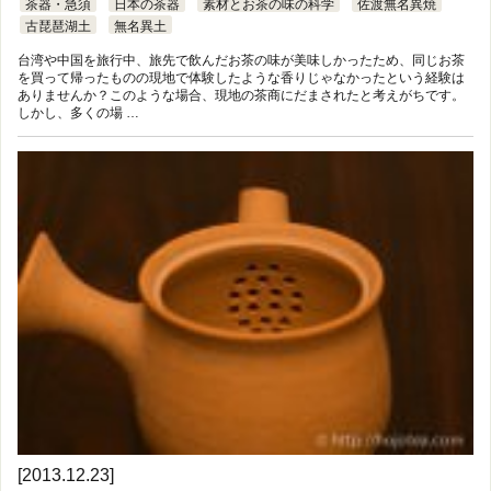
茶器・急須
日本の茶器
素材とお茶の味の科学
佐渡無名異焼
古琵琶湖土
無名異土
台湾や中国を旅行中、旅先で飲んだお茶の味が美味しかったため、同じお茶
を買って帰ったものの現地で体験したような香りじゃなかったという経験は
ありませんか？このような場合、現地の茶商にだまされたと考えがちです。
しかし、多くの場 …
[2013.12.23]