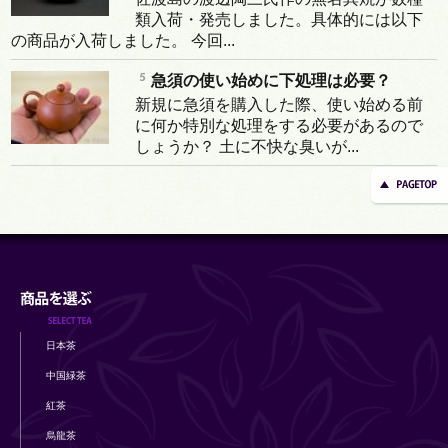
類入荷・発売しました。具体的には以下
の商品が入荷しました。 今回...
急須の使い始めに下処理は必要？
新規に急須を購入した際、使い始める前
に何か特別な処理をする必要があるので
しょうか？ 土に不快な臭いが...
日本茶
中国緑茶
紅茶
烏龍茶