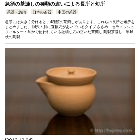
急須の茶漉しの種類の違いによる長所と短所
茶器・急須
日本の茶器
中国の茶器
急須には大きく分けると、4種類の茶漉しがあります。これらの長所と短所を
まとめました。 胴穴：胴に直接穴があいているタイプ ささめ・セラメッシュ
フィルター：常滑で使われている微細な穴の空いた茶漉し 陶製茶漉し：半球
状の陶製 …