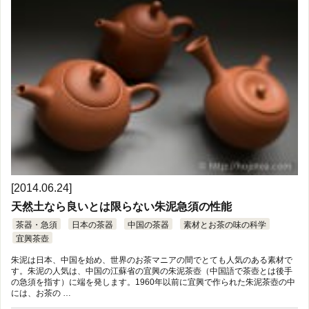
[2014.06.24]
天然土なら良いとは限らない朱泥急須の性能
茶器・急須
日本の茶器
中国の茶器
素材とお茶の味の科学
宜興茶壺
朱泥は日本、中国を始め、世界のお茶マニアの間でとても人気のある素材で
す。朱泥の人気は、中国の江蘇省の宜興の朱泥茶壺（中国語で茶壺とは後手
の急須を指す）に端を発します。1960年以前に宜興で作られた朱泥茶壺の中
には、お茶の …