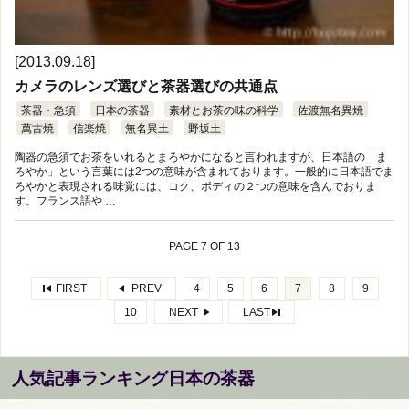
[2013.09.18]
カメラのレンズ選びと茶器選びの共通点
茶器・急須
日本の茶器
素材とお茶の味の科学
佐渡無名異焼
萬古焼
信楽焼
無名異土
野坂土
陶器の急須でお茶をいれるとまろやかになると言われますが、日本語の「ま
ろやか」という言葉には2つの意味が含まれております。一般的に日本語でま
ろやかと表現される味覚には、コク、ボディの２つの意味を含んでおりま
す。フランス語や …
PAGE 7 OF 13
FIRST
PREV
4
5
6
7
8
9
10
NEXT
LAST
人気記事ランキング日本の茶器