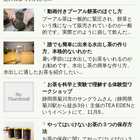
動画付きプーアル餅茶のほぐし方
プーアル茶は一般的に緊圧され、餅茶と
いう塊になって販売されているのが一般
的です。実際どのように崩して飲んだ...
誰でも簡単に出来る水出し茶の作り
方、本格的ないれかた
暑い季節には水出しでお茶をいれるのが
お勧めです。水出し茶の簡単な作り方、
水出しに適したお茶を紹介したい...
お茶を科学と実験で理解する体験型ワ
ークショップ
静岡県菊川市のサングラムさん（静岡県
菊川駅から徒歩3分）主催のTEA EDENと
いうイベントにて、11月8...
やってはいけないお茶の３つの保存方
法
お茶の保存に関してやってはいけない３