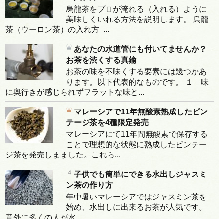
烏龍茶をプロが淹れる（入れる）ように
美味しくいれる方法を説明します。 烏龍
茶（ウーロン茶）の入れ方ｰ...
あなたの水道管にも付いてませんか？
お茶を渋くする真鍮
お茶の味を不味くする要素には幾つかあ
ります。以下代表的なものです。 １．味
に奥行きが感じられずフラットな味と...
マレーシアで11年無酸素熟成したビン
テージ茶を4種限定発売
マレーシアにて11年間無酸素で保存する
ことで理想的な状態に熟成したビンテー
ジ茶を発売しまました。これら...
子供でも簡単にできる水出しジャスミ
ン茶の作り方
年中暑いマレーシアではジャスミン茶を
始め、水出しに出来るお茶が人気です。
意外に多くの人が水...