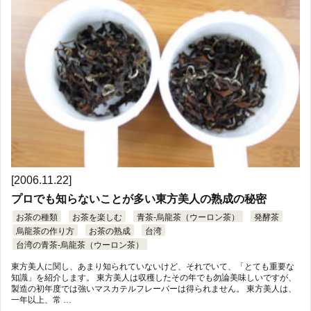
[2006.11.22]
プロでも知らないことが多い東方美人の熟成の秘密
お茶の種類
お茶を楽しむ
青茶-烏龍茶（ウーロン茶）
発酵茶
烏龍茶の作り方
お茶の熟成
台湾
台湾の青茶-烏龍茶（ウーロン茶）
東方美人に関し、あまり知られていないけど、それでいて、「とても重要な
知識」を紹介します。 東方美人は収穫したその年でも勿論美味しいですが、
製造の初年度では強いマスカテルフレーバーは得られません。 東方美人は、
一年以上、常 …