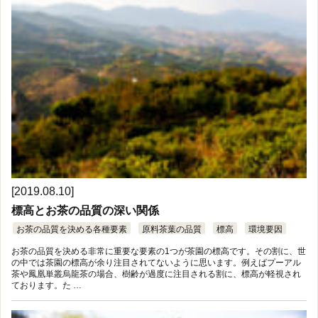
[2019.08.10]
標高とお茶の品質の深い関係
お茶の品質を決める各種要素
原料茶葉の品質
標高
環境要因
お茶の品質を決める非常に重要な要素の1つが茶園の標高です。その割に、世
の中では茶園の標高が余り注目されてないように思います。例えばプーアル
茶や鳳凰単叢烏龍茶の場合、樹齢が過度に注目される割に、標高が軽視され
ております。た …