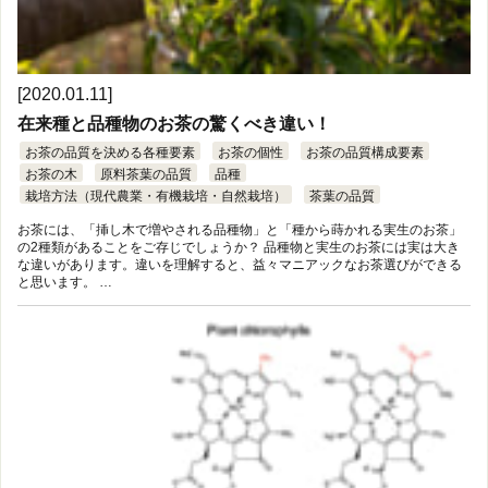
[2020.01.11]
在来種と品種物のお茶の驚くべき違い！
お茶の品質を決める各種要素
お茶の個性
お茶の品質構成要素
お茶の木
原料茶葉の品質
品種
栽培方法（現代農業・有機栽培・自然栽培）
茶葉の品質
お茶には、「挿し木で増やされる品種物」と「種から蒔かれる実生のお茶」
の2種類があることをご存じでしょうか？ 品種物と実生のお茶には実は大き
な違いがあります。違いを理解すると、益々マニアックなお茶選びができる
と思います。 …