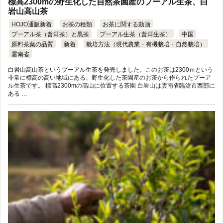
標高2300mの野生化した自然茶園産のプーアル生茶、白
岩山高山茶
HOJO通販新着
お茶の種類
お茶に関する動画
プーアル茶（普洱茶）と黒茶
プーアル生茶（普洱生茶）
中国
原料茶葉の品質
新着
栽培方法（現代農業・有機栽培・自然栽培）
雲南省
白岩山高山茶というプーアル生茶を発売しました。このお茶は2300ｍという
非常に標高の高い地域にある、野生化した茶園産のお茶から作られたプーア
ル生茶です。 標高2300mの高山に位置する茶園 白岩山は雲南省臨滄市西部に
ある …