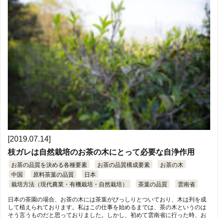
[2019.07.14]
枝ガレは自然栽培のお茶の木にとって必要な自浄作用
お茶の品質を決める各種要素
お茶の品質構成要素
お茶の木
中国
原料茶葉の品質
日本
栽培方法（現代農業・有機栽培・自然栽培）
茶葉の品質
雲南省
日本の茶園の場合、お茶の木には茶葉がびっしりとついており、木は列を成
して植えられております。私はこの仕事を始めるまでは、茶の木というのは
そう言うものだと思っておりました。しかし、初めて雲南省に行った時、お