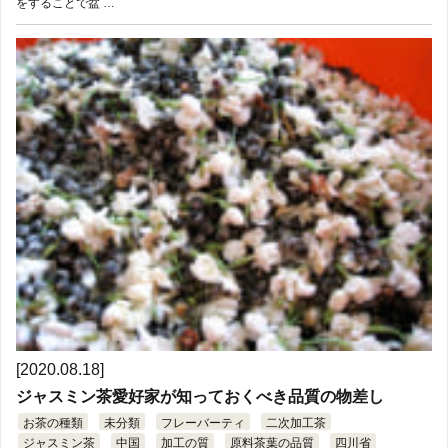
をすることで盆 …
[2020.08.18]
ジャスミン茶愛好家が知っておくべき品質の物差し
お茶の種類
未分類
フレーバーティ
二次加工茶
ジャスミン茶
中国
加工の質
原料茶葉の品質
四川省