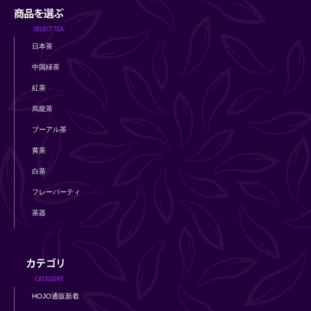
日本茶
中国緑茶
紅茶
烏龍茶
プーアル茶
黄茶
白茶
フレーバーティ
茶器
HOJO通販新着