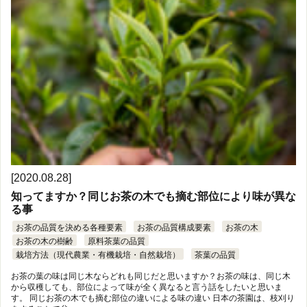
[2020.08.28]
知ってますか？同じお茶の木でも摘む部位により味が異な
る事
お茶の品質を決める各種要素
お茶の品質構成要素
お茶の木
お茶の木の樹齢
原料茶葉の品質
栽培方法（現代農業・有機栽培・自然栽培）
茶葉の品質
お茶の葉の味は同じ木ならどれも同じだと思いますか？お茶の味は、同じ木
から収穫しても、部位によって味が全く異なると言う話をしたいと思いま
す。 同じお茶の木でも摘む部位の違いによる味の違い 日本の茶園は、枝刈り