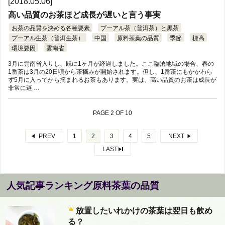
[2018.05.06]
高い品質のお茶ほど成長が遅いと言う事実
お茶の品質を決める各種要素
プーアル茶（普洱茶）と黒茶
プーアル生茶（普洱生茶）
中国
原料茶葉の品質
季節
標高
環境要因
雲南省
3月に雲南省入りし、既に1ヶ月が経過しました。ここ臨滄地域の場合、春の
1番茶は3月の20日頃から茶摘みが開始されます。但し、1番茶にもかかわら
ず5月に入ってから摘まれるお茶もあります。実は、高い品質のお茶は成長が
非常に遅 …
PAGE 2 OF 10
PREV
1
2
3
4
5
NEXT
LAST
人気記事ランキング原料茶葉の品質
放置したいれかけの茶葉は翌日も飲め
る？