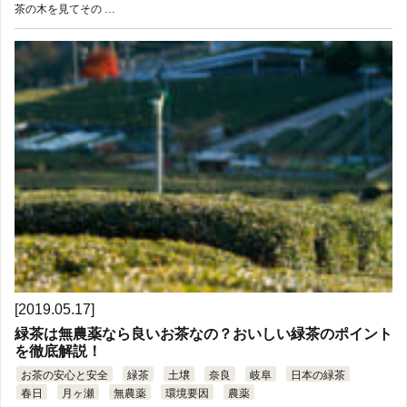
茶の木を見てその …
[2019.05.17]
緑茶は無農薬なら良いお茶なの？おいしい緑茶のポイント
を徹底解説！
お茶の安心と安全
緑茶
土壌
奈良
岐阜
日本の緑茶
春日
月ヶ瀬
無農薬
環境要因
農薬