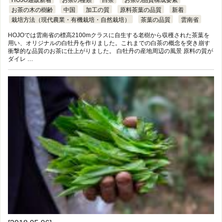
HOJO通販新着
お茶の種類
白茶
お茶の品質構成要素
お茶の木の樹齢
中国
加工の質
原料茶葉の品質
新着
栽培方法（現代農業・有機栽培・自然栽培）
茶葉の品質
雲南省
HOJOでは雲南省の標高2100mクラスに自生する老樹から収穫された茶葉を
用い、オリジナルの白牡丹を作りました。これまでの白茶の概念を突き崩す
衝撃的な品質のお茶に仕上がりました。 白牡丹の産地周辺の風景 原料の質が
ダイレ …