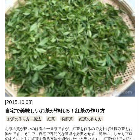
[2015.10.08]
自宅で美味しいお茶が作れる！紅茶の作り方
お茶の作り方－製法
紅茶
発酵茶
紅茶の作り方
お茶の質が良いのは春の一番茶ですが、紅茶を作るのであれば秋摘み茶もお
勧めです。そこで、自宅で専門的な道具を必要とせず、簡単に、しかもプロ
のように上手に紅茶を作る方法を紹介したいと思います。 紅茶作りで大切な