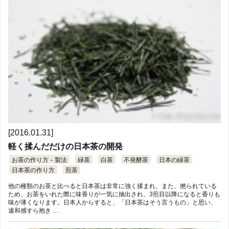
[2016.01.31]
軽く揉んだだけの日本茶の開発
お茶の作り方－製法
緑茶
白茶
不発酵茶
日本の緑茶
日本茶の作り方
煎茶
他の種類のお茶と比べると日本茶は非常に強く揉まれ、また、撚られている
ため、お茶をいれた際に味香りが一気に抽出され、3煎目以降になると香りも
味が薄くなります。日本人からすると、「日本茶はそう言うもの」と思い、
違和感すら抱き …