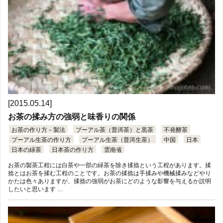
[2015.05.14]
お茶の揉み方の強弱と味香りの関係
お茶の作り方－製法
プーアル茶（普洱茶）と黒茶
不発酵茶
プーアル生茶の作り方
プーアル生茶（普洱生茶）
中国
日本
日本の緑茶
日本茶の作り方
雲南省
お茶の製茶工程には白茶や一部の緑茶を除き揉捻という工程があります。揉
捻とはお茶を揉む工程のことです。お茶の揉捻は手揉みや機械揉みなどやり
かたは色々ありますが、揉捻の強弱がお茶にどのような影響を与えるか説明
したいと思います …