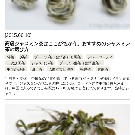
[2015.06.10]
高級ジャスミン茶はここがちがう。おすすめのジャスミン
茶の選び方
特集
緑茶
プーアル茶（普洱茶）と黒茶
フレーバーティ
二次加工茶
ジャスミン茶
プーアル生茶（普洱生茶）
中国の緑茶
四川省
広西壮族自治区
福建省
雲南省
1. 歴史と文化 中国産の品質が適している理由 ジャスミンの花はイランが原
産です。ジャスミンの花は唐の時代にシルクロードを経て中国に持ち込ま
れ、中国に入ってきてから既に1700年が経つと言われております。当時はジ
ャスミ …