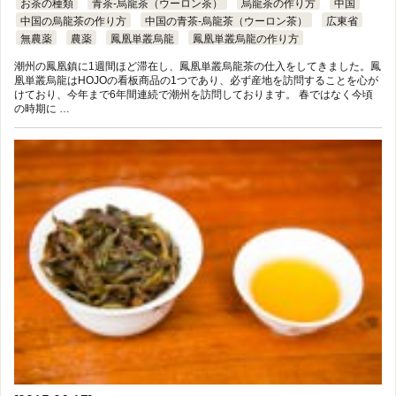
お茶の種類
青茶-烏龍茶（ウーロン茶）
烏龍茶の作り方
中国
中国の烏龍茶の作り方
中国の青茶-烏龍茶（ウーロン茶）
広東省
無農薬
農薬
鳳凰単叢烏龍
鳳凰単叢烏龍の作り方
潮州の鳳凰鎮に1週間ほど滞在し、鳳凰単叢烏龍茶の仕入をしてきました。鳳
凰単叢烏龍はHOJOの看板商品の1つであり、必ず産地を訪問することを心が
けており、今年まで6年間連続で潮州を訪問しております。 春ではなく今頃
の時期に …