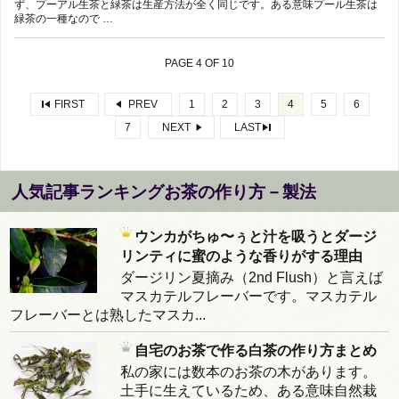
ず、プーアル生茶と緑茶は生産方法が全く同じです。ある意味プール生茶は
緑茶の一種なので …
PAGE 4 OF 10
FIRST
PREV
1
2
3
4
5
6
7
NEXT
LAST
人気記事ランキングお茶の作り方－製法
ウンカがちゅ〜ぅと汁を吸うとダージ
リンティに蜜のような香りがする理由
ダージリン夏摘み（2nd Flush）と言えば
マスカテルフレーバーです。マスカテル
フレーバーとは熟したマスカ...
自宅のお茶で作る白茶の作り方まとめ
私の家には数本のお茶の木があります。
土手に生えているため、ある意味自然栽