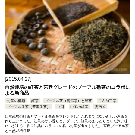
[2015.04.27]
自然栽培の紅茶と宮廷グレードのプーアル熟茶のコラボに
よる新商品
お茶の種類
紅茶
プーアル茶（普洱茶）と黒茶
二次加工茶
プーアル生茶（普洱生茶）
中国
中国の紅茶
雲南省
自然栽培の紅茶とプーアル熟茶をブレンドしたこれまでにない新しいお茶を
作り上げました。紅茶の甘い香りと、プーアル熟茶のまったりとした深い味
わいがする、香り味共にバランスの良いお茶が出来ました。 宮廷プーアル茶
と自然栽培紅茶 …