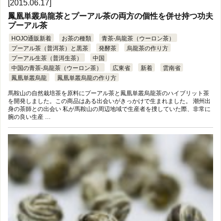
[2015.06.17]
鳳凰単叢烏龍茶とプーアル茶の両方の個性を併せ持つ功夫
プーアル茶
HOJO通販新着
お茶の種類
青茶-烏龍茶（ウーロン茶）
プーアル茶（普洱茶）と黒茶
発酵茶
烏龍茶の作り方
プーアル生茶（普洱生茶）
中国
中国の青茶-烏龍茶（ウーロン茶）
広東省
新着
雲南省
鳳凰単叢烏龍
鳳凰単叢烏龍の作り方
馬鞍山の自然栽培茶を原料にプーアル茶と鳳凰単叢烏龍茶のハイブリット茶
を開発しました。この商品はある出会いがきっかけで生まれました。 潮州出
身の茶師との出会い 私が馬鞍山の周辺地域で生産者を捜していた際、非常に
腕の良い生産 …