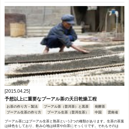
[2015.04.25]
予想以上に重要なプーアル茶の天日乾燥工程
お茶の作り方－製法
プーアル茶（普洱茶）と黒茶
発酵茶
プーアル生茶の作り方
プーアル生茶（普洱生茶）
中国
雲南省
プーアル茶にはプーアル生茶と熟茶という2つの種類があります。生茶の茶葉
は緑色をしており、飲み心地は緑茶や白茶にそっくりです。それもそのは