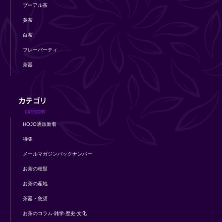
プーアル茶
黄茶
白茶
フレーバーティ
茶器
HOJO通販新着
特集
メールマガジンバックナンバー
お茶の種類
お茶の産地
茶器・急須
お茶のコラム-雑学-歴史-文化