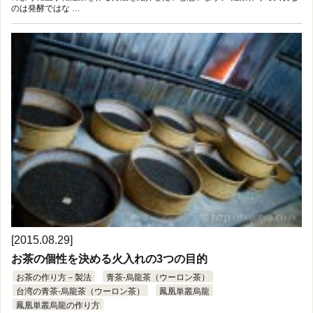
のは発酵ではな …
[2015.08.29]
お茶の個性を決める火入れの3つの目的
お茶の作り方－製法
青茶-烏龍茶（ウーロン茶）
台湾の青茶-烏龍茶（ウーロン茶）
鳳凰単叢烏龍
鳳凰単叢烏龍の作り方