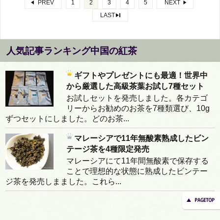
PREV
1
2
3
4
5
NEXT
LAST
人気記事ランキング中国の紅茶
ギフトやプレゼントにも最適！世界中
から厳選した高級茶葉お試し7種セット
お試しセットを発売しました。各カテゴ
リーからお勧めのお茶を7種類選び、10g
ずつセットにしました。どのお茶...
マレーシアで11年無酸素熟成したビン
テージ茶を4種限定発売
マレーシアにて11年間無酸素で保存する
ことで理想的な状態に熟成したビンテー
ジ茶を発売しまました。これら...