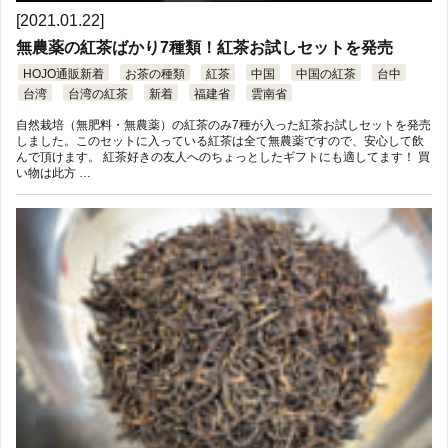
[2021.01.22]
無農薬の紅茶ばかり7種類！紅茶お試しセットを発売
HOJO通販新着
お茶の種類
紅茶
中国
中国の紅茶
台中
台湾
台湾の紅茶
新着
福建省
雲南省
自然栽培（無肥料・無農薬）の紅茶のみ7種が入った紅茶お試しセットを発売
しました。このセットに入っている紅茶は全て無農薬ですので、安心して飲
んで頂けます。 紅茶好きの友人へのちょっとしたギフトにも適してます！ 買
い物は此方 …