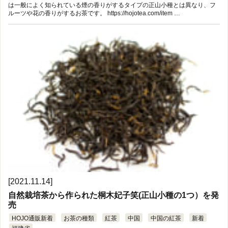
は一般によく知られている煙の香りがするタイプの正山小種とは異なり、フ
ルーツや花の香りがするお茶です。 https://hojotea.com/item …
[2021.11.14]
自然栽培茶から作られた桐木妃子笑(正山小種の1つ）を発
売
HOJO通販新着
お茶の種類
紅茶
中国
中国の紅茶
新着