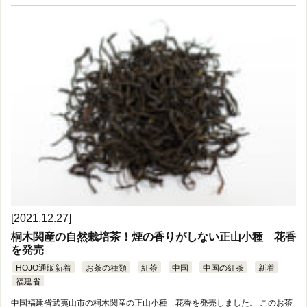
[2021.12.27]
桐木関産の自然栽培茶！煙の香りがしない正山小種 花香
を発売
HOJO通販新着
お茶の種類
紅茶
中国
中国の紅茶
新着
福建省
中国福建省武夷山市の桐木関産の正山小種 花香を発売しました。 このお茶