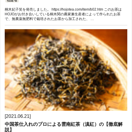
福建省
桐木妃子笑を発売しました。 https://hojotea.com/item/b02.htm このお茶は
HOJOがお付き合いしている桐木関の農家兼生産者によって作られたお茶
で、無農薬無肥料で栽培されたお茶から加工された、 …
[2021.06.21]
中国茶仕入れのプロによる雲南紅茶（滇紅）の【徹底解
説】