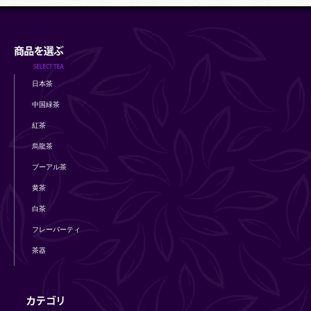
日本茶
中国緑茶
紅茶
烏龍茶
プーアル茶
黄茶
白茶
フレーバーティ
茶器