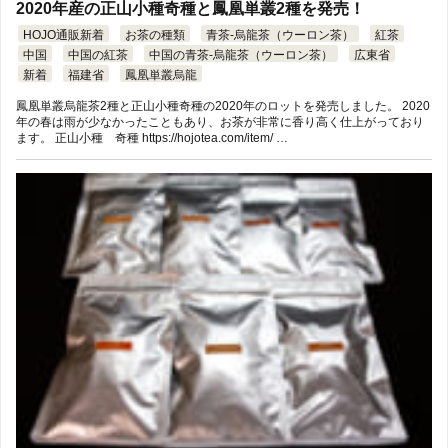
2020年産の正山小種奇種と鳳凰単叢2種を発売！
HOJO通販新着
お茶の種類
青茶-烏龍茶（ウーロン茶）
紅茶
中国
中国の紅茶
中国の青茶-烏龍茶（ウーロン茶）
広東省
新着
福建省
鳳凰単叢烏龍
鳳凰単叢烏龍茶2種と正山小種奇種の2020年のロットを発売しました。 2020
年の春は雨が少なかったこともあり、お茶が非常に香り高く仕上がっており
ます。 正山小種 奇種 https://hojotea.com/item/ …