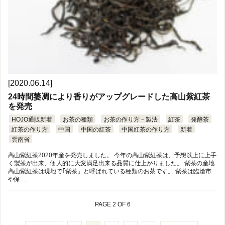
[2020.06.14]
24時間萎凋により香りがアップグレードした高山紫紅茶
を発売
HOJO通販新着
お茶の種類
お茶の作り方－製法
紅茶
発酵茶
紅茶の作り方
中国
中国の紅茶
中国紅茶の作り方
新着
雲南省
高山紫紅茶2020年産を発売しました。 今年の高山紫紅茶は、予想以上に上手
く製茶が出来、個人的に大変満足出来る品質に仕上がりました。 紫茶の産地
高山紫紅茶は現地で｢紫茶」と呼ばれている種類のお茶です。 紫茶は臨滄市
や保 …
PAGE 2 OF 6