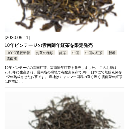
[2020.09.11]
10年ビンテージの雲南陳年紅茶を限定発売
HOJO通販新着
お茶の種類
紅茶
中国
中国の紅茶
新着
雲南省
10年ビンテージの雲南紅茶、雲南陳年紅茶を発売しました。 このお茶は
2010年に生産され、雲南省の現地で有酸素保存で8年、日本にて無酸素保存
で2年熟成させたお茶です。 産地はミャンマー国境の直ぐ近く 雲南陳年紅茶
は以前に …