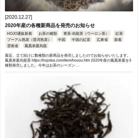
[2020.12.27]
2020年産の各種新商品を発売のお知らせ
HOJO通販新着
お茶の種類
青茶-烏龍茶（ウーロン茶）
紅茶
プーアル熟茶（普洱熟茶）
中国
中国の紅茶
広東省
新着
雲南省
鳳凰単叢烏龍
最近、立て続けに数種類の新商品を発売しましたのでお知らせいたします。
鳳凰単叢烏龍茶 https://hojotea.com/item/houou.htm 2020年産の鳳凰単叢を3
種類発売しました。今年はお茶のシーズン …