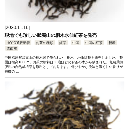
[2020.11.16]
現地でも珍しい武夷山の桐木水仙紅茶を発売
HOJO通販新着
お茶の種類
紅茶
中国
中国の紅茶
新着
雲南省
中国福建省武夷山の桐木関で作られた、桐木 水仙紅茶を発売しました。 茶
園は標高1000m、お茶の樹齢は50歳ほどのお茶の木から摘まれた、無農薬無
肥料の自然栽培茶を原料としております。 伸びやかな後味と濃く甘い香りが
特徴の …