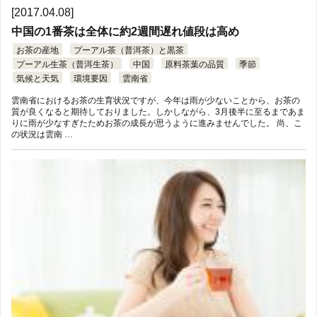
[2017.04.08]
中国の1番茶は全体に約2週間遅れ値段は高め
お茶の産地
プーアル茶（普洱茶）と黒茶
プーアル生茶（普洱生茶）
中国
原料茶葉の品質
季節
気候と天気
環境要因
雲南省
雲南省におけるお茶の生育状況ですが、今年は雨が少ないことから、お茶の
質が良くなると期待しておりました。しかしながら、3月後半に至るまであま
りに雨が少なすぎたためお茶の成長が思うように進みませんでした。 尚、こ
の状況は雲南 …