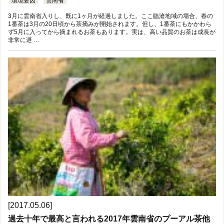
環境要因
雲南省
3月に雲南省入りし、既に1ヶ月が経過しました。ここ臨滄地域の場合、春の
1番茶は3月の20日頃から茶摘みが開始されます。但し、1番茶にもかかわら
ず5月に入ってから摘まれるお茶もあります。実は、高い品質のお茶は成長が
非常に遅 …
[2017.05.06]
過去十年で最高と言われる2017年雲南省のプーアル茶他