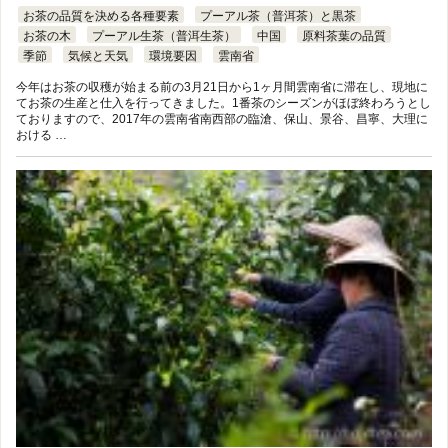
お茶の品質を決める各種要素
プーアル茶（普洱茶）と黒茶
お茶の木
プーアル生茶（普洱生茶）
中国
原料茶葉の品質
季節
気候と天気
環境要因
雲南省
今年はお茶の収穫が始まる前の3月21日から1ヶ月間雲南省に滞在し、現地に
てお茶の生産と仕入を行ってきました。1番茶のシーズンがほぼ終わろうとし
ておりますので、2017年の雲南省南西部の臨滄、保山、景谷、昌寧、大理に
おける …