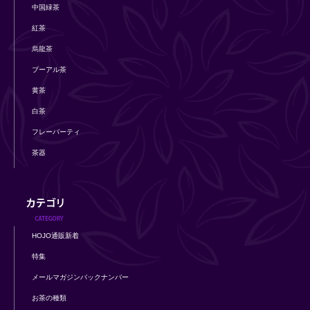
中国緑茶
紅茶
烏龍茶
プーアル茶
黄茶
白茶
フレーバーティ
茶器
HOJO通販新着
特集
メールマガジンバックナンバー
お茶の種類