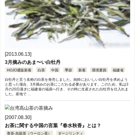
[2013.06.13]
3月摘みのあま〜い白牡丹
HOJO通販新着
白茶
中国
季節
新着
環境要因
福建省
白牡丹と言う名称の白茶を発売しました。純粋においしい白牡丹を求めよう
と思った場合、3月摘みのお茶にこだわる必要があります。このため、私は3
月の20日過ぎに福建省の福鼎へ行き、その時に生産された白牡丹を仕入れま
した。産地で …
[2007.08.30]
お茶に関する中国の言葉『春水秋香』とは？
青茶-烏龍茶（ウーロン茶）
ダージリンティ