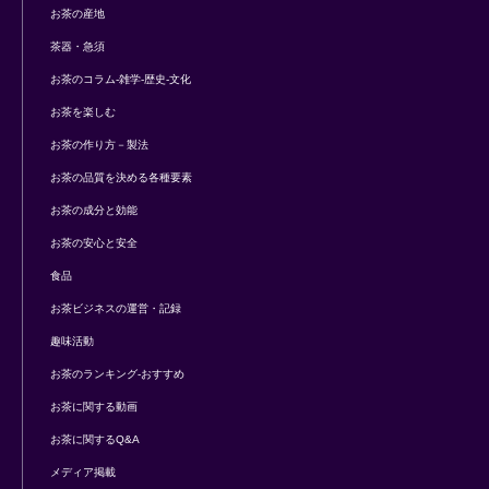
お茶の産地
茶器・急須
お茶のコラム-雑学-歴史-文化
お茶を楽しむ
お茶の作り方－製法
お茶の品質を決める各種要素
お茶の成分と効能
お茶の安心と安全
食品
お茶ビジネスの運営・記録
趣味活動
お茶のランキング-おすすめ
お茶に関する動画
お茶に関するQ&A
メディア掲載