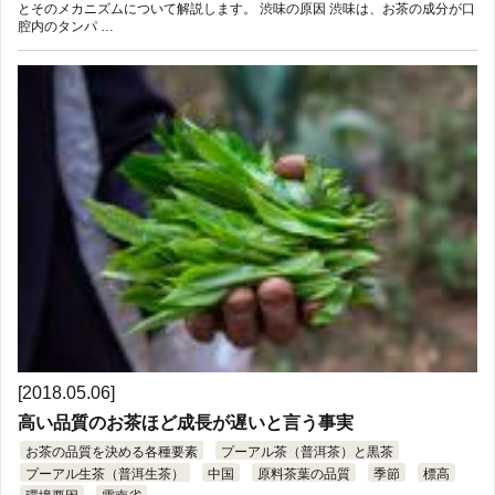
とそのメカニズムについて解説します。 渋味の原因 渋味は、お茶の成分が口
腔内のタンパ …
[2018.05.06]
高い品質のお茶ほど成長が遅いと言う事実
お茶の品質を決める各種要素
プーアル茶（普洱茶）と黒茶
プーアル生茶（普洱生茶）
中国
原料茶葉の品質
季節
標高