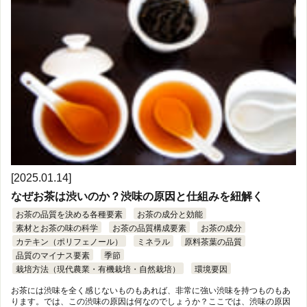
[2025.01.14]
なぜお茶は渋いのか？渋味の原因と仕組みを紐解く
お茶の品質を決める各種要素
お茶の成分と効能
素材とお茶の味の科学
お茶の品質構成要素
お茶の成分
カテキン（ポリフェノール）
ミネラル
原料茶葉の品質
品質のマイナス要素
季節
栽培方法（現代農業・有機栽培・自然栽培）
環境要因
お茶には渋味を全く感じないものもあれば、非常に強い渋味を持つものもあ
ります。では、この渋味の原因は何なのでしょうか？ここでは、渋味の原因