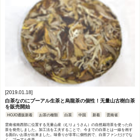
[2019.01.18]
白茶なのにプーアル生茶と烏龍茶の個性！无量山古樹白茶
を販売開始
HOJO通販新着
お茶の種類
白茶
中国
新着
雲南省
雲南省南西部に位置する无量山産（むりょうさん）の自然栽培茶を使った白
茶を発売しました。加工法を工夫することで、今までの白茶とは一線を画す
る面白いお茶が出来ました。味香りが非常に個性的で、白茶ファンだけでな
く、プーアル生茶 …