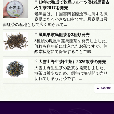
10年の熟成で乾燥フルーツ香!老黒寨古
樹生茶2017を発売
老黑寨は、中国雲南省臨滄市に属する鳳
慶県にある小さな山村です。鳳慶県は雲
南紅茶の産地として広く知られて...
鳳凰単叢烏龍茶を3種類発売
3種類の鳳凰単叢烏龍茶を発売しました。
何れも数年前に仕入れたお茶ですが、無
酸素状態にて保管することで味...
大雪山野生茶(生茶）2026散茶の発売
大雪山野生生茶の散茶を発売しました。
散茶は希少なため、例年は短期間で売り
切れてしまうお茶です。...