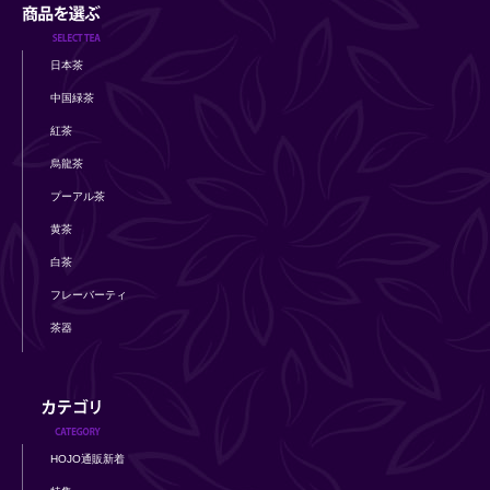
日本茶
中国緑茶
紅茶
烏龍茶
プーアル茶
黄茶
白茶
フレーバーティ
茶器
HOJO通販新着