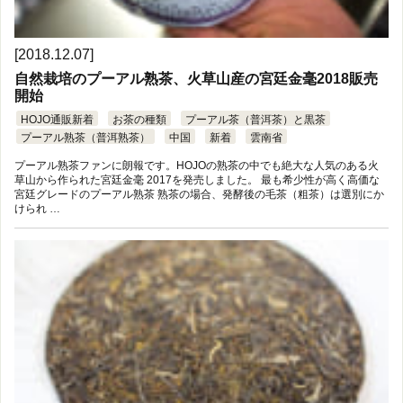
[2018.12.07]
自然栽培のプーアル熟茶、火草山産の宮廷金毫2018販売
開始
HOJO通販新着
お茶の種類
プーアル茶（普洱茶）と黒茶
プーアル熟茶（普洱熟茶）
中国
新着
雲南省
プーアル熟茶ファンに朗報です。HOJOの熟茶の中でも絶大な人気のある火
草山から作られた宮廷金毫 2017を発売しました。 最も希少性が高く高価な
宮廷グレードのプーアル熟茶 熟茶の場合、発酵後の毛茶（粗茶）は選別にか
けられ …