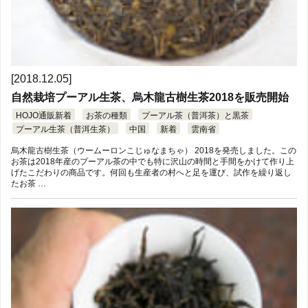
[2018.12.05]
自然栽培プーアル生茶、烏木龍古樹生茶2018を販売開始
HOJO通販新着
お茶の種類
プーアル茶（普洱茶）と黒茶
プーアル生茶（普洱生茶）
中国
新着
雲南省
烏木龍古樹生茶（ウームーロンこじゅなまちゃ） 2018を発売しました。この
お茶は2018年産のプーアル茶の中でも特に沢山の時間と手間をかけて作り上
げたこだわりの商品です。何回も生産者の村へと足を運び、試作を繰り返し
たお茶 …