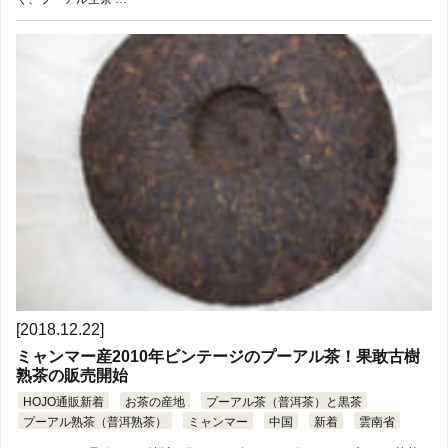
[2018.12.22]
ミャンマー産2010年ビンテージのプーアル茶！果敢古樹
熟茶の販売開始
HOJO通販新着
お茶の産地
プーアル茶（普洱茶）と黒茶
プーアル熟茶（普洱熟茶）
ミャンマー
中国
新着
雲南省