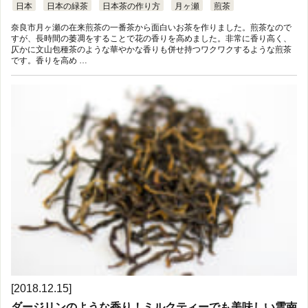
日本
日本の緑茶
日本茶の作り方
月ヶ瀬
煎茶
奈良市月ヶ瀬の在来煎茶の一番茶から面白いお茶を作りました。煎茶なので
すが、長時間の萎凋をすることで花の香りを高めました。非常に香り高く、
仄かに文山包種茶のような華やかな香りも併せ持つワクワクするような煎茶
です。香りを高め …
[2018.12.15]
ダージリンのような香り！ミルクティーでも美味しい雲南