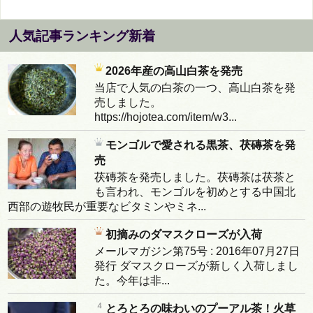
人気記事ランキング新着
2026年産の高山白茶を発売
当店で人気の白茶の一つ、高山白茶を発
売しました。
https://hojotea.com/item/w3...
モンゴルで愛される黒茶、茯磚茶を発
売
茯磚茶を発売しました。茯磚茶は茯茶と
も言われ、モンゴルを初めとする中国北
西部の遊牧民が重要なビタミンやミネ...
初摘みのダマスクローズが入荷
メールマガジン第75号 : 2016年07月27日
発行 ダマスクローズが新しく入荷しまし
た。今年は非...
とろとろの味わいのプーアル茶！火草