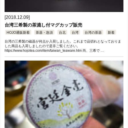
[2018.12.09]
台湾三希製の茶漉し付マグカップ販売
HOJO通販新着
茶器・急須
台北
台湾
台湾の茶器
新着
台湾の三希製の磁器が何点か入荷しました。これまで品切れとなっておりま
した商品も入荷しましたので是非ご覧ください。
https://www.hojotea.com/item/taiwan_teaware.htm 尚、三希で …