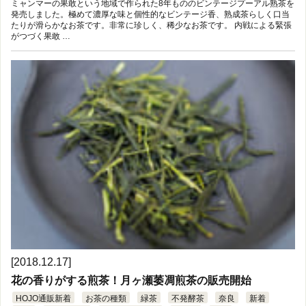
ミャンマーの果敢という地域で作られた8年もののビンテージプーアル熟茶を
発売しました。極めて濃厚な味と個性的なビンテージ香、熟成茶らしく口当
たりが滑らかなお茶です。非常に珍しく、稀少なお茶です。 内戦による緊張
がつづく果敢 …
[2018.12.17]
花の香りがする煎茶！月ヶ瀬萎凋煎茶の販売開始
HOJO通販新着
お茶の種類
緑茶
不発酵茶
奈良
新着