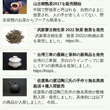
山古樹熟茶2017を販売開始
中国で野放茶と呼ばれる、自然のままに
放置され、人の手が全く入ってない、野
生状態のお茶からプーアル熟茶を...
武家寨古樹生茶 2022 秋茶 散茶を発売
武家寨古樹生茶 散茶 2022の秋摘み茶
を発売しました。 https://h...
台湾三希の蓋碗と茶杯の新商品を発売
台湾の三希製、牙白のラインアップに新
しく3つの新商品を追加しました。
https://hojot...
佐渡島の渡辺陶三氏の手作り無名異焼
急須４種入荷販売
佐渡島の渡辺陶三氏作の無名異焼が数種
類入荷・発売しました。具体的には以下
の商品が入荷しました。 今回...