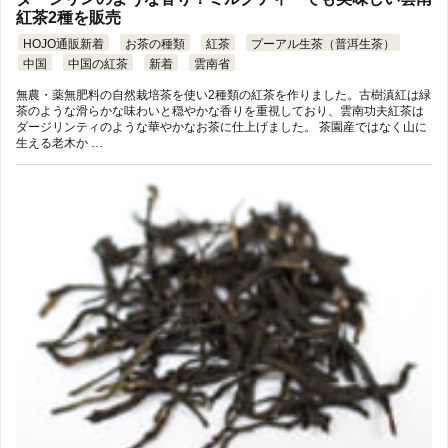
紅茶2種を販売
HOJO通販新着
お茶の種類
紅茶
プーアル生茶（普洱生茶）
中国
中国の紅茶
新着
雲南省
無農・薬無肥料の自然栽培茶を使い2種類の紅茶を作りました。古樹滇紅は緑
茶のような滑らかな味わいと穏やかな香りを重視しており、雲南功夫紅茶は
ダージリンティのような華やかなお茶に仕上げました。 茶園産ではなく山に
生える老木か …