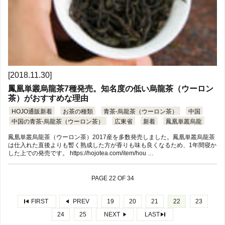
[2018.11.30]
鳳凰単叢烏龍茶7種発売。知名度の低い烏龍茶（ウーロン
茶）がおすすめな理由
HOJO通販新着
お茶の種類
青茶-烏龍茶（ウーロン茶）
中国
中国の青茶-烏龍茶（ウーロン茶）
広東省
新着
鳳凰単叢烏龍
鳳凰単叢烏龍茶（ウーロン茶）2017産を多数発売しました。鳳凰単叢烏龍茶
は仕入れた直後よりも暫く熟成した方が香りも味も良くなるため、1年間寝か
した上での発売です。 https://hojotea.com/item/hou …
PAGE 22 OF 34
FIRST
PREV
19
20
21
22
23
24
25
NEXT
LAST