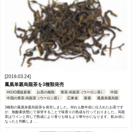
[2019.03.24]
鳳凰単叢烏龍茶を3種類発売
HOJO通販新着
お茶の種類
青茶-烏龍茶（ウーロン茶）
中国
中国の青茶-烏龍茶（ウーロン茶）
広東省
新着
鳳凰単叢烏龍
3種類の鳳凰単叢烏龍茶を発売しました。何れも数年前に仕入れたお茶です
が、無酸素状態にて保管することで味香りの熟成を行っておりました。烏龍
茶はワインと同じで熟成により香りも味もより華やかになります。飲み頃に
なったと判断しま …