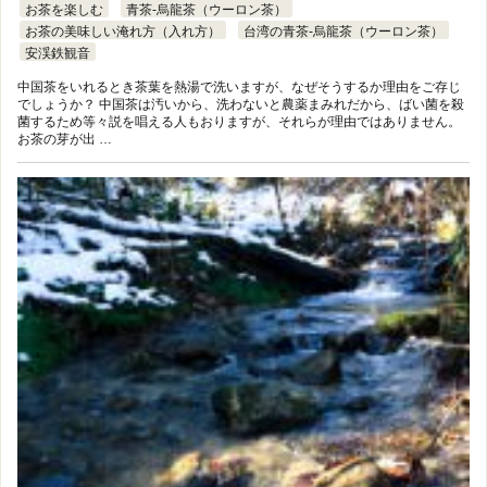
お茶を楽しむ
青茶-烏龍茶（ウーロン茶）
お茶の美味しい淹れ方（入れ方）
台湾の青茶-烏龍茶（ウーロン茶）
安渓鉄観音
中国茶をいれるとき茶葉を熱湯で洗いますが、なぜそうするか理由をご存じ
でしょうか？ 中国茶は汚いから、洗わないと農薬まみれだから、ばい菌を殺
菌するため等々説を唱える人もおりますが、それらが理由ではありません。
お茶の芽が出 …