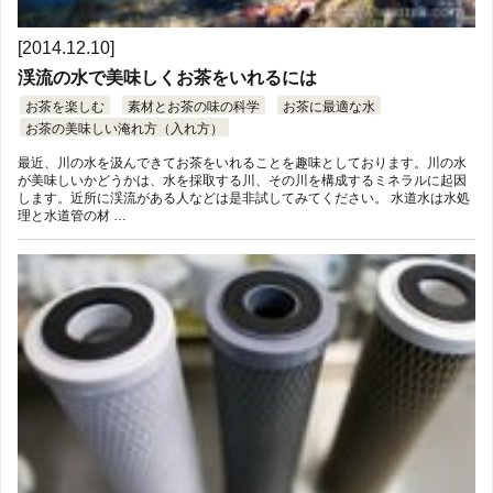
[2014.12.10]
渓流の水で美味しくお茶をいれるには
お茶を楽しむ
素材とお茶の味の科学
お茶に最適な水
お茶の美味しい淹れ方（入れ方）
最近、川の水を汲んできてお茶をいれることを趣味としております。川の水
が美味しいかどうかは、水を採取する川、その川を構成するミネラルに起因
します。近所に渓流がある人などは是非試してみてください。 水道水は水処
理と水道管の材 …