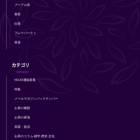
プーアル茶
黄茶
白茶
フレーバーティ
茶器
HOJO通販新着
特集
メールマガジンバックナンバー
お茶の種類
お茶の産地
茶器・急須
お茶のコラム-雑学-歴史-文化