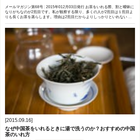
メールマガジン第68号 : 2015年012月03日発行 お茶をいれる際、割と曖昧に
なりがちなのが2煎目です。私が観察する限り、多くの人が2煎目は１煎目よ
りも長くお茶を蒸らします。理由は2煎目だからよりしっかりといれない …
[2015.09.16]
なぜ中国茶をいれるときに湯で洗うのか？おすすめの中国
茶のいれ方