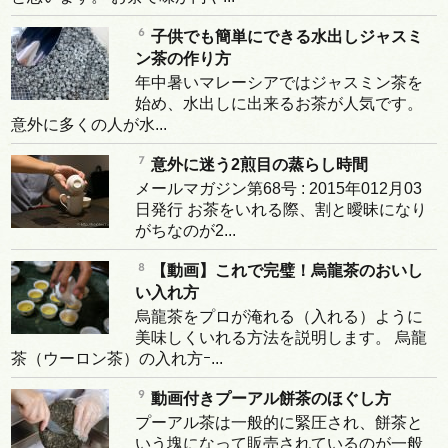
子供でも簡単にできる水出しジャスミ
ン茶の作り方
年中暑いマレーシアではジャスミン茶を
始め、水出しに出来るお茶が人気です。
意外に多くの人が水...
意外に迷う2煎目の蒸らし時間
メールマガジン第68号 : 2015年012月03
日発行 お茶をいれる際、割と曖昧になり
がちなのが2...
【動画】これで完璧！烏龍茶のおいし
い入れ方
烏龍茶をプロが淹れる（入れる）ように
美味しくいれる方法を説明します。 烏龍
茶（ウーロン茶）の入れ方ｰ...
動画付きプーアル餅茶のほぐし方
プーアル茶は一般的に緊圧され、餅茶と
いう塊になって販売されているのが一般