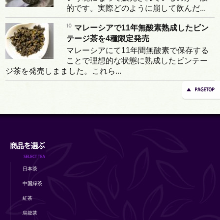
的です。実際どのように崩して飲んだ...
マレーシアで11年無酸素熟成したビン
テージ茶を4種限定発売
マレーシアにて11年間無酸素で保存する
ことで理想的な状態に熟成したビンテー
ジ茶を発売しまました。これら...
日本茶
中国緑茶
紅茶
烏龍茶