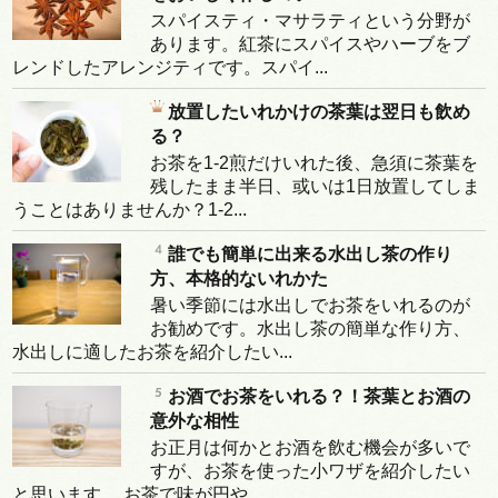
スパイスティ・マサラティという分野が
あります。紅茶にスパイスやハーブをブ
レンドしたアレンジティです。スパイ...
放置したいれかけの茶葉は翌日も飲め
る？
お茶を1-2煎だけいれた後、急須に茶葉を
残したまま半日、或いは1日放置してしま
うことはありませんか？1-2...
誰でも簡単に出来る水出し茶の作り
方、本格的ないれかた
暑い季節には水出しでお茶をいれるのが
お勧めです。水出し茶の簡単な作り方、
水出しに適したお茶を紹介したい...
お酒でお茶をいれる？！茶葉とお酒の
意外な相性
お正月は何かとお酒を飲む機会が多いで
すが、お茶を使った小ワザを紹介したい
と思います。 お茶で味が円や...