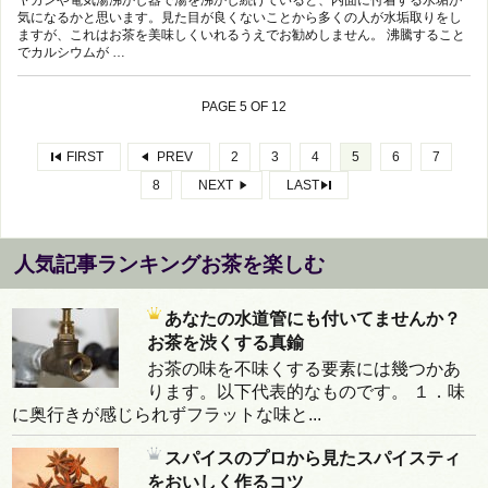
気になるかと思います。見た目が良くないことから多くの人が水垢取りをし
ますが、これはお茶を美味しくいれるうえでお勧めしません。 沸騰すること
でカルシウムが …
PAGE 5 OF 12
FIRST
PREV
2
3
4
5
6
7
8
NEXT
LAST
人気記事ランキングお茶を楽しむ
あなたの水道管にも付いてませんか？
お茶を渋くする真鍮
お茶の味を不味くする要素には幾つかあ
ります。以下代表的なものです。 １．味
に奥行きが感じられずフラットな味と...
スパイスのプロから見たスパイスティ
をおいしく作るコツ