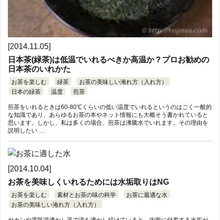
[2014.11.05]
日本茶(緑茶)は低温でいれるべきか高温か？プロお勧めの
日本茶のいれかた
お茶を楽しむ
緑茶
お茶の美味しい淹れ方（入れ方）
日本の緑茶
温度
煎茶
煎茶をいれるときは60-80℃くらいの低い温度でいれるというのはごく一般的
な知識であり、あらゆるお茶の本やネット情報にも大概そう書かれていると
思います。しかし、私は多くの場合、煎茶は沸騰水でいれます。その理由を
説明したい …
[2014.10.04]
お茶を美味しくいれるためには水垢取りはNG
お茶を楽しむ
素材とお茶の味の科学
お茶に最適な水
お茶の美味しい淹れ方（入れ方）
ヤカンや電気湯沸かし器で湯を沸かし続けていると、内面に付着する水垢が