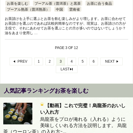
お茶を楽しむ
プーアル茶（普洱茶）と黒茶
お茶に合う食品
プーアル熟茶（普洱熟茶）
中国
雲南省
お茶請けを上手に選ぶとお茶を飲む楽しみがより増します。お茶に合わせて
お茶請けを選ぶのであれば比較的簡単なのですが、現実は、お茶請けの方が
主役で、それにあわせてお茶を選ぶことの方が多いのではないでしょうか？
油をあまり使用し …
PAGE 3 OF 12
PREV
1
2
3
4
5
6
NEXT
LAST
人気記事ランキングお茶を楽しむ
【動画】これで完璧！烏龍茶のおいし
い入れ方
烏龍茶をプロが淹れる（入れる）ように
美味しくいれる方法を説明します。 烏龍
茶（ウーロン茶）の入れ方ｰ...