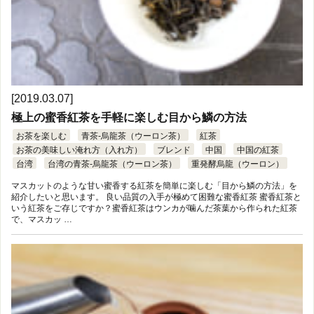
[2019.03.07]
極上の蜜香紅茶を手軽に楽しむ目から鱗の方法
お茶を楽しむ
青茶-烏龍茶（ウーロン茶）
紅茶
お茶の美味しい淹れ方（入れ方）
ブレンド
中国
中国の紅茶
台湾
台湾の青茶-烏龍茶（ウーロン茶）
重発酵烏龍（ウーロン）
マスカットのような甘い蜜香する紅茶を簡単に楽しむ「目から鱗の方法」を
紹介したいと思います。 良い品質の入手が極めて困難な蜜香紅茶 蜜香紅茶と
いう紅茶をご存じですか？蜜香紅茶はウンカが噛んだ茶葉から作られた紅茶
で、マスカッ …