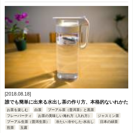
[2018.08.18]
誰でも簡単に出来る水出し茶の作り方、本格的ないれかた
お茶を楽しむ
白茶
プーアル茶（普洱茶）と黒茶
フレーバーティ
お茶の美味しい淹れ方（入れ方）
ジャスミン茶
プーアル生茶（普洱生茶）
冷たい-冷やした-水出し
日本の緑茶
煎茶
玉露