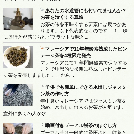
あなたの水道管にも付いてませんか？
お茶を渋くする真鍮
お茶の味を不味くする要素には幾つかあ
ります。以下代表的なものです。 １．味
に奥行きが感じられずフラットな味と...
マレーシアで11年無酸素熟成したビン
テージ茶を4種限定発売
マレーシアにて11年間無酸素で保存する
ことで理想的な状態に熟成したビンテー
ジ茶を発売しまました。これら...
子供でも簡単にできる水出しジャスミ
ン茶の作り方
年中暑いマレーシアではジャスミン茶を
始め、水出しに出来るお茶が人気です。
意外に多くの人が水...
動画付きプーアル餅茶のほぐし方
プーアル茶は一般的に緊圧され、餅茶と