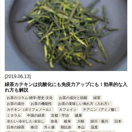
[2019.06.13]
緑茶カテキンは抗酸化にも免疫力アップにも！効果的な入
れ方も解説
お茶のコラム-雑学-歴史-文化
お茶の成分と効能
緑茶
お茶の成分
お茶の機能性
お茶の美味しい淹れ方（入れ方）
カテキン（ポリフェノール）
カフェイン
テアニン（アミノ酸）
ミネラル
中国の緑茶
京都・宇治
健康
冷たい-冷やした-水出し
奈良
岐阜
川根
掛川・菊川
日本
日本の緑茶
春日
月ヶ瀬
朝比奈
本山
温度