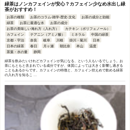
緑茶はノンカフェインが安心？カフェイン少なめ水出し緑
茶がおすすめ！
お茶の種類
お茶のコラム-雑学-歴史-文化
お茶の成分と効能
緑茶
お茶に最適な水
お茶の成分
お茶の美味しい淹れ方（入れ方）
カテキン（ポリフェノール）
カフェイン
テアニン（アミノ酸）
ミネラル
中国の緑茶
京都・宇治
奈良
岐阜
川根
掛川・菊川
日本
日本の緑茶
春日
月ヶ瀬
朝比奈
本山
温度
茶葉・水の量
静岡
緑茶を飲みたいけれどカフェインが気になる、という人もいるでしょう。お
茶にもともと含まれている成分ですが、体質によっては大きく影響し過ぎる
こともあるからです。カフェインの特徴と、カフェイン控えめで飲める緑茶
の入れ方を知るこ …