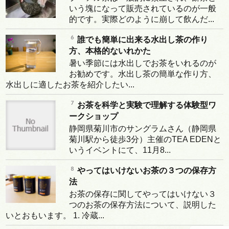
いう塊になって販売されているのが一般
的です。実際どのように崩して飲んだ...
誰でも簡単に出来る水出し茶の作り
方、本格的ないれかた
暑い季節には水出しでお茶をいれるのが
お勧めです。水出し茶の簡単な作り方、
水出しに適したお茶を紹介したい...
お茶を科学と実験で理解する体験型ワ
ークショップ
静岡県菊川市のサングラムさん（静岡県
菊川駅から徒歩3分）主催のTEA EDENと
いうイベントにて、11月8...
やってはいけないお茶の３つの保存方
法
お茶の保存に関してやってはいけない３
つのお茶の保存方法について、説明した
いとおもいます。 1. 冷蔵...