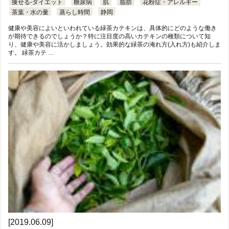
痩せる-ダイエット
糖尿病
肌
脂肪
花粉症・アレルギー
茶葉・水の量
蒸らし時間
静岡
健康や美容によいといわれている緑茶カテキンは、具体的にどのような働き
が期待できるのでしょうか？特に注目度の高いカテキンの種類について知
り、健康や美容に活かしましょう。効果的な緑茶の淹れ方(入れ方)も紹介しま
す。 緑茶カテ …
[2019.06.09]