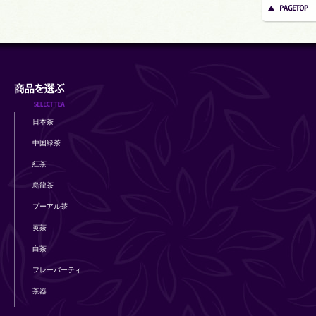
日本茶
中国緑茶
紅茶
烏龍茶
プーアル茶
黄茶
白茶
フレーバーティ
茶器