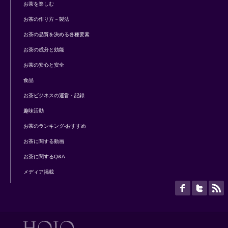
お茶を楽しむ
お茶の作り方－製法
お茶の品質を決める各種要素
お茶の成分と効能
お茶の安心と安全
食品
お茶ビジネスの運営・記録
趣味活動
お茶のランキング-おすすめ
お茶に関する動画
お茶に関するQ&A
メディア掲載