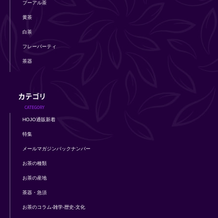
プーアル茶
黄茶
白茶
フレーバーティ
茶器
HOJO通販新着
特集
メールマガジンバックナンバー
お茶の種類
お茶の産地
茶器・急須
お茶のコラム-雑学-歴史-文化