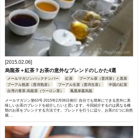
[2015.02.06]
烏龍茶＋紅茶？お茶の意外なブレンドのしかた4選
メールマガジンバックナンバー
紅茶
プーアル茶（普洱茶）と黒茶
プーアル熟茶（普洱熟茶）
プーアル生茶（普洱生茶）
中国の紅茶
台湾の青茶-烏龍茶（ウーロン茶）
鳳凰単叢烏龍
メールマガジン第63号 2015年2月06日発行: 自分でも簡単にできる意外に美
味しいお茶のブレンドを紹介したいと思います。今回紹介するのは異なる種
類のお茶をブレンドする方法です。ブレンドを行うに辺り、お茶の1つに自然
栽 …