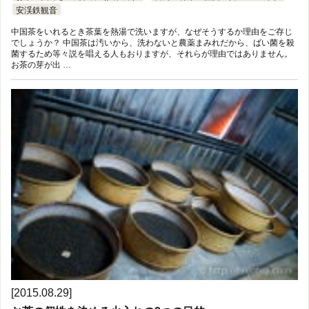
安渓鉄観音
中国茶をいれるとき茶葉を熱湯で洗いますが、なぜそうするか理由をご存じ
でしょうか？ 中国茶は汚いから、洗わないと農薬まみれだから、ばい菌を殺
菌するため等々説を唱える人もおりますが、それらが理由ではありません。
お茶の芽が出 …
[2015.08.29]