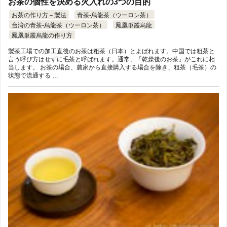
お茶の個性を決める火入れの3つの目的
お茶の作り方－製法
青茶-烏龍茶（ウーロン茶）
台湾の青茶-烏龍茶（ウーロン茶）
鳳凰単叢烏龍
鳳凰単叢烏龍の作り方
製茶工場での加工直後のお茶は粗茶（日本）とよばれます。中国では粗茶と
言う呼び方はせずに毛茶と呼ばれます。通常、「乾燥後のお茶」がこれに相
当します。 お茶の場合、農家から直接購入する場合を除き、粗茶（毛茶）の
状態で流通する …