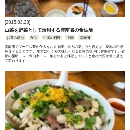
[2015.03.23]
山菜を野菜として活用する雲南省の食生活
お茶の産地
食品
中国の料理
中国
雲南省
雲南省でプーアル茶の仕入をおする際、最大の楽しみと言えば、現地の料理
を食べることです。 地方に行く程美味しくなる食材の味 同じ雲南省でも、省
都の昆明 → 保山市 → 地方の村と移動していくと食材の質が目に見え
て変わります …