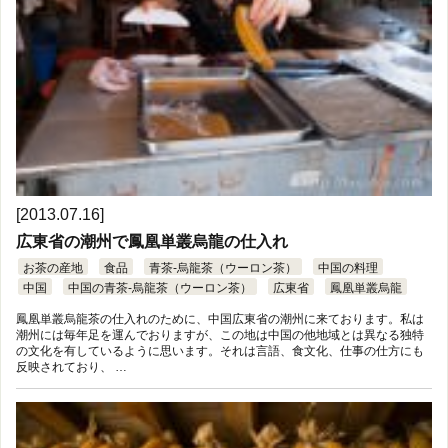
[2013.07.16]
広東省の潮州で鳳凰単叢烏龍の仕入れ
お茶の産地
食品
青茶-烏龍茶（ウーロン茶）
中国の料理
中国
中国の青茶-烏龍茶（ウーロン茶）
広東省
鳳凰単叢烏龍
鳳凰単叢烏龍茶の仕入れのために、中国広東省の潮州に来ております。私は
潮州には毎年足を運んでおりますが、この地は中国の他地域とは異なる独特
の文化を有しているように思います。それは言語、食文化、仕事の仕方にも
反映されており、 …