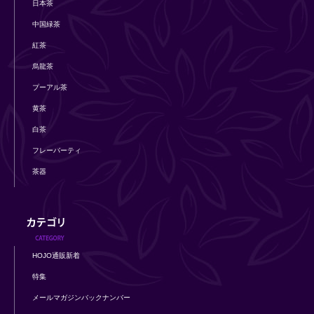
日本茶
中国緑茶
紅茶
烏龍茶
プーアル茶
黄茶
白茶
フレーバーティ
茶器
HOJO通販新着
特集
メールマガジンバックナンバー