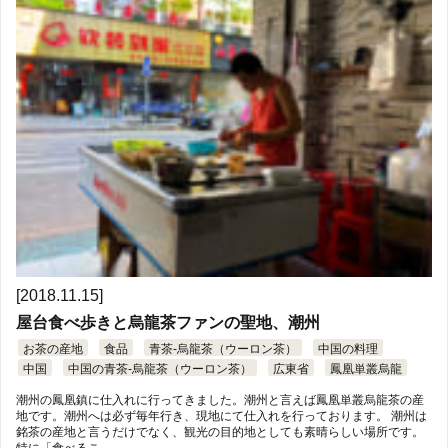
[2018.11.15]
屋台食べ歩きと烏龍茶ファンの聖地、潮州
お茶の産地
食品
青茶-烏龍茶（ウーロン茶）
中国の料理
中国
中国の青茶-烏龍茶（ウーロン茶）
広東省
鳳凰単叢烏龍
潮州の鳳凰鎮に仕入れに行ってきました。潮州と言えば鳳凰単叢烏龍茶の産
地です。潮州へは必ず毎年行き、現地にて仕入れを行っております。 潮州は
銘茶の産地と言うだけでなく、観光の目的地としても素晴らしい場所です。
特に「食べるこ …