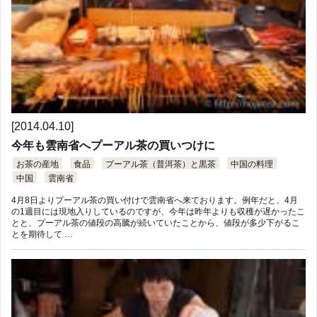
[2014.04.10]
今年も雲南省へプーアル茶の買いつけに
お茶の産地
食品
プーアル茶（普洱茶）と黒茶
中国の料理
中国
雲南省
4月8日よりプーアル茶の買い付けで雲南省へ来ております。例年だと、4月
の1週目には現地入りしているのですが、今年は昨年よりも収穫が遅かったこ
とと、プーアル茶の値段の高騰が続いていたことから、値段が多少下がるこ
とを期待して …