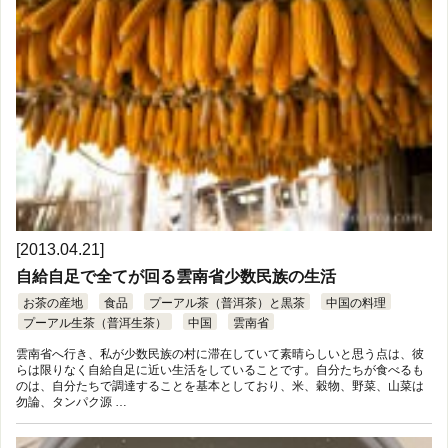
[2013.04.21]
自給自足で全てが回る雲南省少数民族の生活
お茶の産地
食品
プーアル茶（普洱茶）と黒茶
中国の料理
プーアル生茶（普洱生茶）
中国
雲南省
雲南省へ行き、私が少数民族の村に滞在していて素晴らしいと思う点は、彼
らは限りなく自給自足に近い生活をしていることです。自分たちが食べるも
のは、自分たちで調達することを基本としており、米、穀物、野菜、山菜は
勿論、タンパク源 …