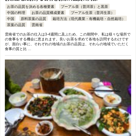
お茶の品質を決める各種要素
プーアル茶（普洱茶）と黒茶
中国の料理
お茶の品質構成要素
プーアル生茶（普洱生茶）
中国
原料茶葉の品質
栽培方法（現代農業・有機栽培・自然栽培）
茶葉の品質
雲南省
雲南省でのお茶の仕入は3-4週間に及ぶため、この期間中、私は様々な場所で
の食事をする機会に恵まれます。良いお茶を求めて各地を訪問するわけです
が、面白い事に、それぞれの地域のお茶の品質は、それらの地域でいただく
食事の質と比 …