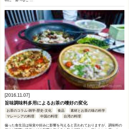
[2016.11.07]
旨味調味料多用によるお茶の嗜好の変化
お茶のコラム-雑学-歴史-文化
食品
素材とお茶の味の科学
マレーシアの料理
中国の料理
台湾の料理
偏った食生活は味覚や好みに影響を与えると言われておりますが、調味料の