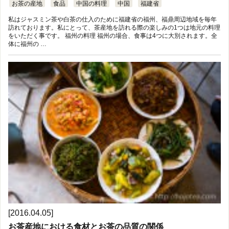
お茶の産地
食品
中国の料理
中国
福建省
私はジャスミン茶や白茶の仕入のために福建省の福州、福鼎周辺地域を毎年
訪れております。私にとって、茶産地を訪れる際の楽しみの1つは地元の料理
をいただく事です。 福州の料理 福州の場合、食事は4つに大別されます。全
体に福州の …
[2016.04.05]
お茶産地における食材とお茶の品質の関係