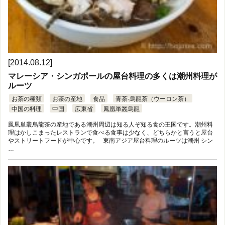
[2014.08.12]
マレーシア・シンガポールの屋台料理の多くは潮州料理が
ルーツ
お茶の種類
お茶の産地
食品
青茶-烏龍茶（ウーロン茶）
中国の料理
中国
広東省
鳳凰単叢烏龍
鳳凰単叢烏龍茶の産地である潮州周辺は知る人ぞ知る食の王国です。潮州料
理はかしこまったレストランで食べる食事は少なく、どちらかと言うと屋台
やストリートフードが中心です。 東南アジア屋台料理のルーツは潮州 シン
…