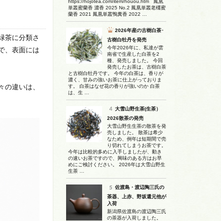
https://hojotea.com/item/houou.htm 鳳凰
単叢蜜蘭香 濃香 2025 No.2 鳳凰単叢老欉蜜
蘭香 2021 鳳凰単叢鴨糞香 2022 …
2026年産の古樹白茶･
緑茶に分類さ
古樹白牡丹を発売
今年2026年に、私達が雲
で、表面には
南省で生産した白茶を2
種、発売しました。 今回
発売したお茶は、古樹白茶
と古樹白牡丹です。 今年の白茶は、香りが
濃く、甘みの強いお茶に仕上がっておりま
々の違いは、
す。 白茶はなぜ花の香りが強いのか 白茶
は、生 …
大雪山野生茶(生茶）
2026散茶の発売
大雪山野生生茶の散茶を発
売しました。 散茶は希少
なため、例年は短期間で売
り切れてしまうお茶です。
今年は比較的多めに入手しましたが、動き
の速いお茶ですので、興味のある方はお早
めにご検討ください。 2026年は大雪山野生
生茶 …
佐渡島・渡辺陶三氏の
茶器、上赤、野坂還元他が
入荷
新潟県佐渡島の渡辺陶三氏
の茶器が入荷しました。