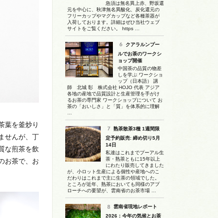
急須は無名異上赤、野坂還
元を中心に、秋津無名異酸化、炭化還元の
フリーカップやマグカップなど各種茶器が
入荷しております。詳細はぜひ当社ウェブ
サイトをご覧ください。 https …
クアラルンプー
ルでお茶のワークシ
ョップ開催
中国茶の品質の物差
しを学ぶ ワークショ
ップ（日本語） 講
師 北城 彰 株式会社 HOJO 代表 アジア
各地の産地で品質設計と生産管理を手がけ
るお茶の専門家 ワークショップについて お
茶の「おいしさ」と「質」を体系的に理解
…
茶葉を釜炒り
熟茶散茶3種 1週間限
ませんが、丁
定予約販売: 締め切り5月
14日
質な煎茶を飲
私達はこれまでプーアル生
茶・熟茶ともに15年以上
のお茶で、お
にわたり販売してきました
が、小ロット生産による個性や産地へのこ
だわりはこれまで主に生茶の領域でした。
ところが近年、熟茶においても同様のアプ
ローチへの要望が、雲南省のお茶市場 …
雲南省現地レポート
2026：今年の気候とお茶