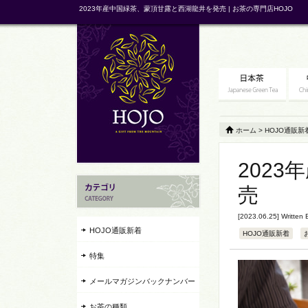
2023年産中国緑茶、蒙頂甘露と西湖龍井を発売 | お茶の専門店HOJO
ホーム
>
HOJO通販新
202
売
[2023.06.25] Written
HOJO通販新着
HOJO通販新着
特集
メールマガジンバックナンバー
お茶の種類