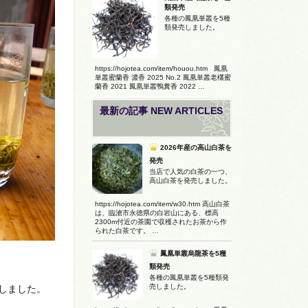
類発売
各種の鳳凰単叢を5種
類発売しました。
https://hojotea.com/item/houou.htm 鳳凰
単叢蜜蘭香 濃香 2025 No.2 鳳凰単叢老欉蜜
蘭香 2021 鳳凰単叢鴨糞香 2022 …
最新の記事 NEW ARTICLES
2026年産の高山白茶を
発売
当店で人気の白茶の一つ、
高山白茶を発売しました。
https://hojotea.com/item/w30.htm 高山白茶
は、臨滄市永徳県の白岩山にある、標高
2300m付近の茶園で収穫されたお茶から作
られた白茶です。 …
鳳凰単叢烏龍茶を5種
類発売
各種の鳳凰単叢を5種類発
売しました。
しました。