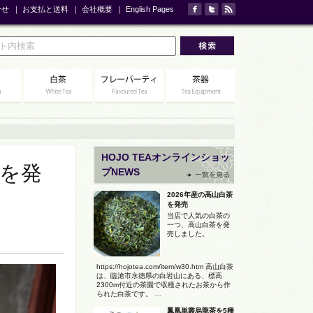
合せ
｜
お支払と送料
｜
会社概要
｜
English Pages
HOJO TEAオンラインショッ
井を発
プNEWS
2026年産の高山白茶
を発売
当店で人気の白茶の
一つ、高山白茶を発
売しました。
https://hojotea.com/item/w30.htm 高山白茶
は、臨滄市永徳県の白岩山にある、標高
2300m付近の茶園で収穫されたお茶から作
られた白茶です。 …
鳳凰単叢烏龍茶を5種