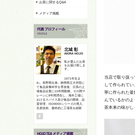
お茶に関するQ&A
メディア掲載
北城 彰
AKIRA HOJO
私が選んだお茶
をお届け致しま
す。
当店で取り扱っ
1971年生ま
れ。長野県出身。静岡県立大学院に
して作られてい
て食品栄養科学を専攻後、日系の上
場食品企業に10年間勤務。その間マ
寧に作られた釜
レーシに8年間滞在し、海外工場に
んでいるかのよ
おけるスパイス及び食品の開発、品
質管理、ISO9000シリーズの導入、
茶本来の味がし
生産技術、最終的に工場長を経験