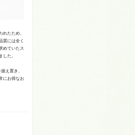
われたため、
品質には全く
求めていたス
ました。
を据え置き、
常にお得なお