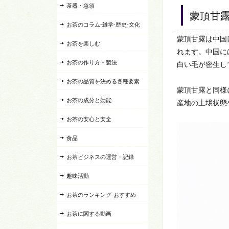
茶器・急須
蒙頂甘
お茶のコラム-雑学-歴史-文化
蒙頂甘露は中国
お茶を楽しむ
れます。中国に
お茶の作り方－製法
白い毛が密生し
お茶の品質を決める各種要素
蒙頂甘露と同様
お茶の成分と効能
産地の土壌状態
お茶の安心と安全
食品
お茶ビジネスの運営・記録
趣味活動
お茶のランキング-おすすめ
お茶に関する動画