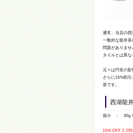
通常、当店の西
一般的な龍井茶
問題がありませ
タイルとは異な
元々は円安の影
さらに15%割
茶です。
西湖龍
袋小 ： 30g 
15% OFF 2,2