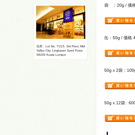
袋 ：20g / 価格
缶：50g / 価格 
住所：Lot No. T-215, 3rd Floor, Mid
Valley City, Lingkaran Syed Putra
59200 Kuala Lumpur
50g x 2袋：100
50g x 12袋 :