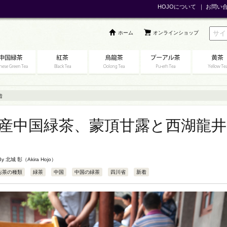
HOJOについて
｜
お問い
ホーム
オンラインショップ
着
3年産中国緑茶、蒙頂甘露と西湖龍
 By
北城 彰（Akira Hojo）
お茶の種類
緑茶
中国
中国の緑茶
四川省
新着