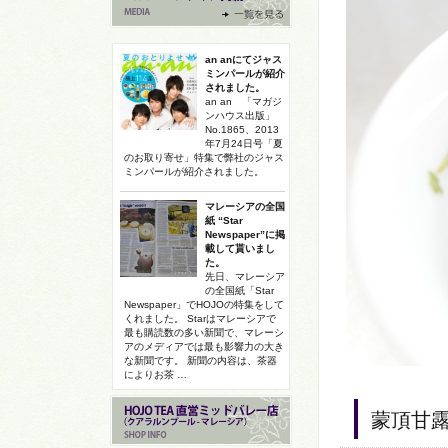
an anにてジャス
ミンパールが紹介
されました。
an an 「マガジ
ンハウス出版」
No.1865、2013
年7月24日号「夏
のお取り寄せ」特集で弊社のジャス
ミンパールが紹介されました。
マレーシアの全国
紙 “Star
Newspaper”に掲
載して貰いまし
た。
先日、マレーシア
の全国紙「Star
Newspaper」でHOJOの特集をして
くれました。 Starはマレーシアで
最も購読数の多い新聞で、マレーシ
アのメディアでは最も影響力の大き
な新聞です。 新聞の内容は、茶器
によりお茶 …
蒙頂甘