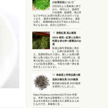
の生育状況について
3月28日より雲南省に来て
おり、29日より、臨滄市
の永德県、鎮康県、保山市
などを中心にお茶の生産と仕入を行ってお
ります。 紫茶や単株茶などの老木は、成長
が遅く、収穫時期が4月の下旬から5月の上
旬となるため、此方には5月の …
清香紅茶 高山紫茶
2024 発売―紅茶と白茶の
性質を併せ持つ新製法のお
茶
私達は毎年雲南省に滞在
し、お茶の生産管理、仕
入、流通管理を行う傍ら、新しいお茶の開
発にも取り組んでいます。2024年には、従
来の紅茶にはない製茶技術を用いた新スタ
イルの紅茶を開発し、今回その第一弾を発
売することになりまし …
単株茶と同等品質の梨
花林古樹生茶 2025散茶
梨花林古樹生茶 2025散茶
を発売いたしました。
https://hojotea.com/item/d172.htm 本茶
は、本来であれば単株茶として仕上げられ
るはずの老木から収穫された原料をまとめ
たものです。単株茶と全 …