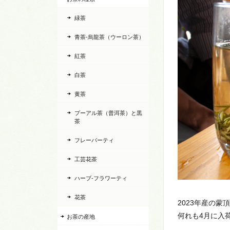
緑茶
青茶-烏龍茶（ウーロン茶）
紅茶
白茶
黄茶
プーアル茶（普洱茶）と黒
茶
フレーバーティ
工芸花茶
ハーブ-フラワーティ
花茶
2023年産の
何れも4月に入
お茶の産地