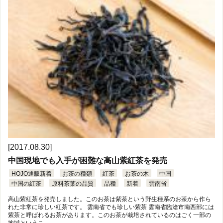
[2017.08.30]
中国現地でも入手が困難な高山紫紅茶を発売
HOJO通販新着
お茶の種類
紅茶
お茶の木
中国
中国の紅茶
原料茶葉の品質
品種
新着
雲南省
高山紫紅茶を発売しました。このお茶は紫茶という野生種系のお茶から作ら
れた非常に珍しい紅茶です。 雲南省でも珍しい紫茶 雲南省臨滄市南西部には
紫茶と呼ばれるお茶があります。このお茶が栽培されているのはごく一部の
地域というこ …