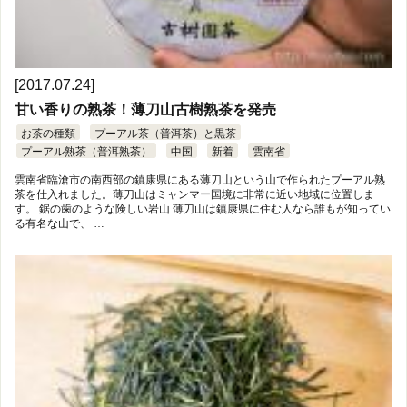
[2017.07.24]
甘い香りの熟茶！薄刀山古樹熟茶を発売
お茶の種類
プーアル茶（普洱茶）と黒茶
プーアル熟茶（普洱熟茶）
中国
新着
雲南省
雲南省臨滄市の南西部の鎮康県にある薄刀山という山で作られたプーアル熟
茶を仕入れました。薄刀山はミャンマー国境に非常に近い地域に位置しま
す。 鋸の歯のような険しい岩山 薄刀山は鎮康県に住む人なら誰もが知ってい
る有名な山で、 …