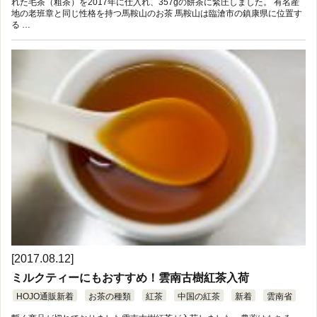
れた毛茶（粗茶）を2017年に仕入れ、357gの餅茶に緊圧しました。 有名産
地の老班章と同じ性格を持つ馬鞍山のお茶 馬鞍山は臨滄市の鎮康県に位置す
る …
[2017.08.12]
ミルクティーにもおすすめ！雲南古樹紅茶入荷
HOJO通販新着
お茶の種類
紅茶
中国の紅茶
新着
雲南省