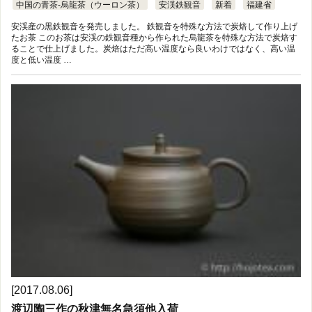
中国の青茶-烏龍茶（ウーロン茶）
安渓鉄観音
新着
福建省
安渓産の黒鉄観音を発売しました。 鉄観音を特殊な方法で炭焙して作り上げ
たお茶 このお茶は安渓の鉄観音種から作られた烏龍茶を特殊な方法で炭焙す
ることで仕上げました。炭焙はただ高い温度なら良いわけではなく、高い温
度と低い温度 …
[2017.08.06]
渡辺陶三作の秋津無名急須他入荷