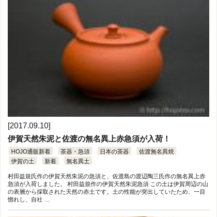
[2017.09.10]
伊賀天然朱泥と佐渡の無名異上赤急須が入荷！
HOJO通販新着
茶器・急須
日本の茶器
佐渡無名異焼
伊賀の土
新着
無名異土
村田益規氏作の伊賀天然朱泥の急須と、佐渡島の渡辺陶三氏作の無名異上赤
急須が入荷しました。 村田益規作の伊賀天然朱泥急須 この土は伊賀周辺の山
の表層から採取された天然の赤土です。土の性能が突出していたため、一目
惚れし、自社 …