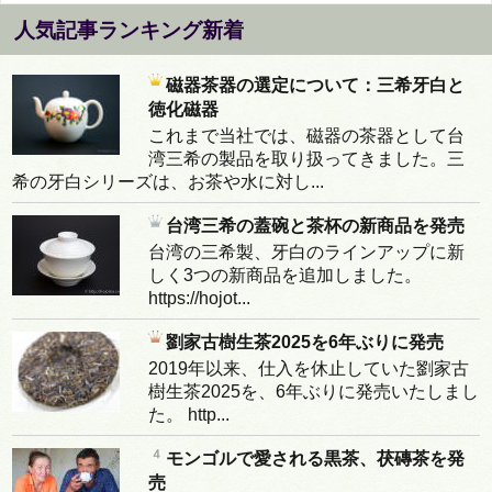
人気記事ランキング新着
磁器茶器の選定について：三希牙白と
徳化磁器
これまで当社では、磁器の茶器として台
湾三希の製品を取り扱ってきました。三
希の牙白シリーズは、お茶や水に対し...
台湾三希の蓋碗と茶杯の新商品を発売
台湾の三希製、牙白のラインアップに新
しく3つの新商品を追加しました。
https://hojot...
劉家古樹生茶2025を6年ぶりに発売
2019年以来、仕入を休止していた劉家古
樹生茶2025を、6年ぶりに発売いたしまし
た。 http...
モンゴルで愛される黒茶、茯磚茶を発
売