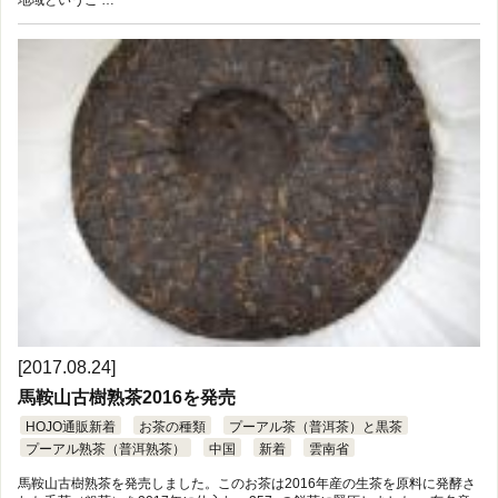
[2017.08.24]
馬鞍山古樹熟茶2016を発売
HOJO通販新着
お茶の種類
プーアル茶（普洱茶）と黒茶
プーアル熟茶（普洱熟茶）
中国
新着
雲南省
馬鞍山古樹熟茶を発売しました。このお茶は2016年産の生茶を原料に発酵さ