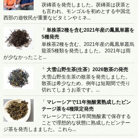
茯磚茶を発売しました。茯磚茶は茯茶と
も言われ、モンゴルを初めとする中国北
西部の遊牧民が重要なビタミンやミネ...
単株茶2種を含む2021年産の鳳凰単叢を
5種発売
単株茶2種を含む、2021年産の鳳凰単叢烏
龍茶5種類を発売しました。 2021年は雨
が少なかったこと...
大雪山野生茶(生茶）2026散茶の発売
大雪山野生生茶の散茶を発売しました。
散茶は希少なため、例年は短期間で売り
切れてしまうお茶です。...
マレーシアで11年無酸素熟成したビン
テージ茶を4種限定発売
マレーシアにて11年間無酸素で保存する
ことで理想的な状態に熟成したビンテー
ジ茶を発売しまました。これら...