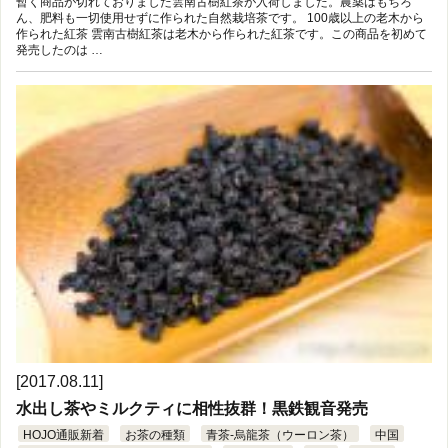
暫く商品が切れておりました雲南古樹紅茶が入荷しました。農薬はもちろ
ん、肥料も一切使用せずに作られた自然栽培茶です。 100歳以上の老木から
作られた紅茶 雲南古樹紅茶は老木から作られた紅茶です。この商品を初めて
発売したのは …
[2017.08.11]
水出し茶やミルクティに相性抜群！黒鉄観音発売
HOJO通販新着
お茶の種類
青茶-烏龍茶（ウーロン茶）
中国