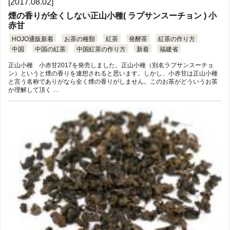
[2017.08.02]
煙の香りが全くしない正山小種( ラプサンスーチョン ) 小
赤甘
HOJO通販新着
お茶の種類
紅茶
発酵茶
紅茶の作り方
中国
中国の紅茶
中国紅茶の作り方
新着
福建省
正山小種 小赤甘2017を発売しました。正山小種（別名ラプサンスーチョ
ン）というと煙の香りを連想されると思います。しかし、小赤甘は正山小種
と言う名称でありがなら全く煙の香りがしません。このお茶がどういうお茶
か理解して頂く …