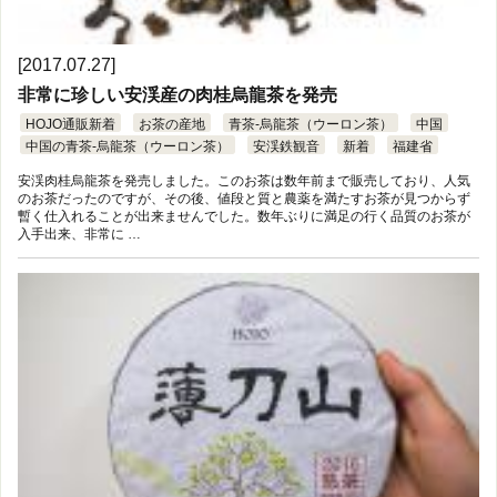
[2017.07.27]
非常に珍しい安渓産の肉桂烏龍茶を発売
HOJO通販新着
お茶の産地
青茶-烏龍茶（ウーロン茶）
中国
中国の青茶-烏龍茶（ウーロン茶）
安渓鉄観音
新着
福建省
安渓肉桂烏龍茶を発売しました。このお茶は数年前まで販売しており、人気
のお茶だったのですが、その後、値段と質と農薬を満たすお茶が見つからず
暫く仕入れることが出来ませんでした。数年ぶりに満足の行く品質のお茶が
入手出来、非常に …