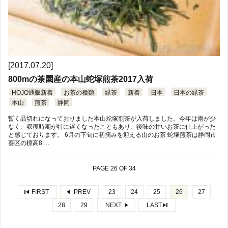
[2017.07.20]
800mの茶園産の本山蛇塚煎茶2017入荷
HOJO通販新着
お茶の種類
緑茶
新着
日本
日本の緑茶
本山
煎茶
静岡
暫く品切れになっておりました本山蛇塚煎茶が入荷しました。今年は雨が少
なく、収穫時期が特に遅くなったこともあり、後味の甘いお茶に仕上がった
と感じております。 6月の下旬に初摘みを迎える山のお茶 蛇塚煎茶は静岡市
葵区の標高8 …
PAGE 26 OF 34
FIRST
PREV
23
24
25
26
27
28
29
NEXT
LAST