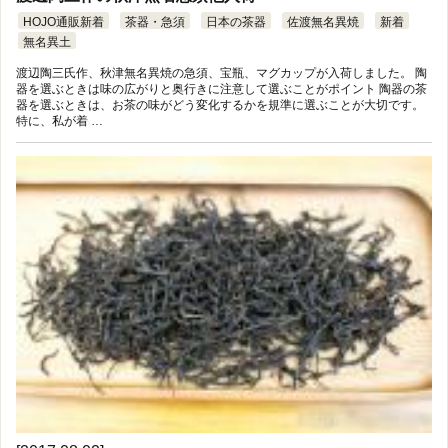
HOJO通販新着
茶器・急須
日本の茶器
佐渡無名異焼
新着
無名異土
渡辺陶三氏作、秋津無名異焼の急須、宝瓶、マグカップが入荷しました。 陶
器を選ぶときは味の広がりと奥行きに注意して選ぶことがポイント 陶器の茶
器を選ぶときは、お茶の味がどう変化するかを規準に選ぶことが大切です。
特に、私が着 …