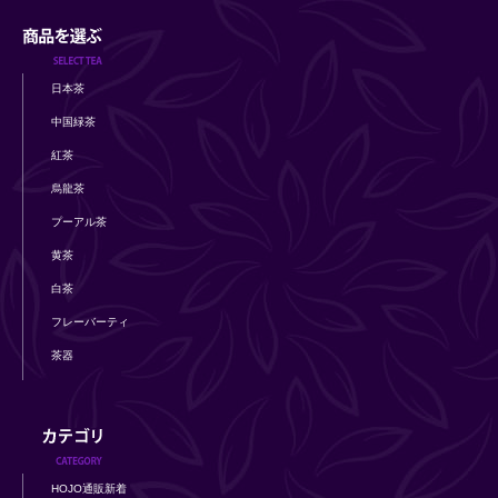
日本茶
中国緑茶
紅茶
烏龍茶
プーアル茶
黄茶
白茶
フレーバーティ
茶器
HOJO通販新着